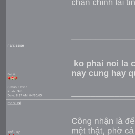
chan chinh lai ti
_____________
narcissise
ko phai noi la 
nay cung hay qu
Đại tá
Status: Offline
_____________
Posts: 348
Date:
8:17 AM, 04/20/05
meoluoi
Công nhận là để
mệt thật, phờ cả
Thiếu uý