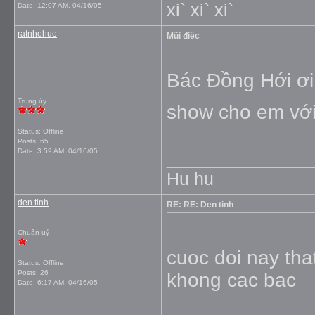
xi` xi` xi`
Date:
12:07 AM, 04/16/05
ratnhohue
Mũi điếc
Bác Đồng Hới ơi,
Trung úy
show cho em vớ
Status: Offline
Posts: 65
_____________
Date:
3:59 AM, 04/16/05
Hu hu
den tinh
RE: RE: Den tinh
Chuẩn uý
cuoc doi nay tha
Status: Offline
Posts: 26
khong cac bac
Date:
6:17 AM, 04/16/05