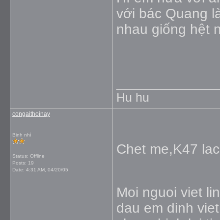
với bác Quang l
nhau giống hệt 
_____________
Hu hu
congaithoinay
Binh nhì
Chet me,K47 lac 
Status: Offline
Posts: 19
Date:
4:31 AM, 04/20/05
Moi nguoi viet l
dau em dinh vie