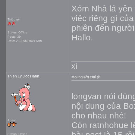
Xóm Nhà lá yên t
việc riêng gì củ
Thiếu uý
phiền đến người
Status: Offline
Hallo.
Posts: 39
Date:
2:32 AM, 04/17/05
_____________
xì
Thien Ly Doc Hanh
Mọi người chú ý!
longvan nói đún
nội dung của Box 
cho nhau nhé!
Admin
Còn ratnhohue lê
bài post là 15 r
Status: Offline