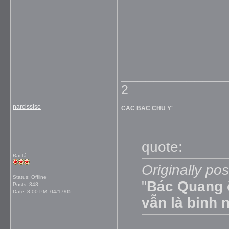
_____________
2
narcissise
CAC BAC CHU Y'
quote:
Đại tá
Originally po
Status: Offline
"
Bác Quang õ
Posts: 348
Date:
8:00 PM, 04/17/05
vẫn là binh 