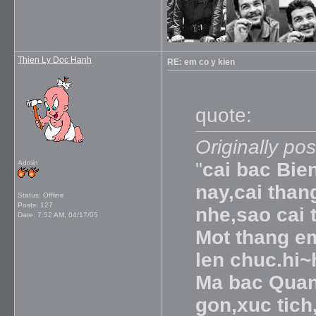
Thien Ly Doc Hanh
RE: em co y kien
quote:
Originally po
Admin
"
cai bac Bie
nay,cai than
Status: Offline
Posts: 127
nhe,sao cai 
Date:
7:52 AM, 04/17/05
Mot thang e
len chuc.hi~
Ma bac Quan
gon,xuc tich