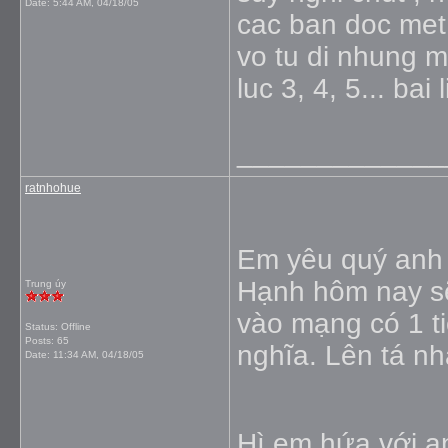
Date:
5:44 AM, 04/18/05
cac ban doc met 
vo tu di nhung m
luc 3, 4, 5... bai 
_____________
ratnhohue
Em yêu quý anh
Hạnh hôm nay sẽ
Trung úy
vào mạng có 1 ti
Status: Offline
Posts: 65
nghĩa. Lên tá n
Date:
11:34 AM, 04/18/05
Hì em hứa với a