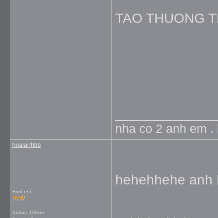
TAO THUONG T
_____________
nha co 2 anh em . 
hoaianhbb
hehehhehe anh H
Binh nhì
Status: Offline