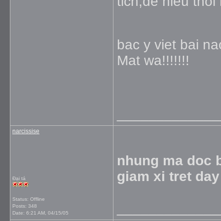
tich,de hieu thoi
bac y viet bai na
Mat wa!!!!!!!
_____________
narcissise
nhung ma doc bu
giam xi tret da
Đại tá
Status: Offline
_____________
Posts: 348
Date:
6:21 AM, 04/15/05