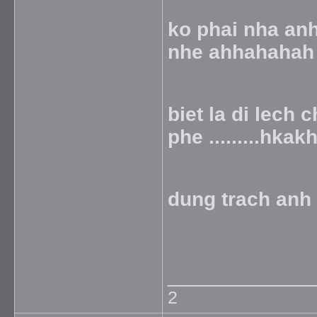
ko phai nha anh 
nhe ahhahahah
biet la di lech
phe .........hk
dung trach an
_____________
2