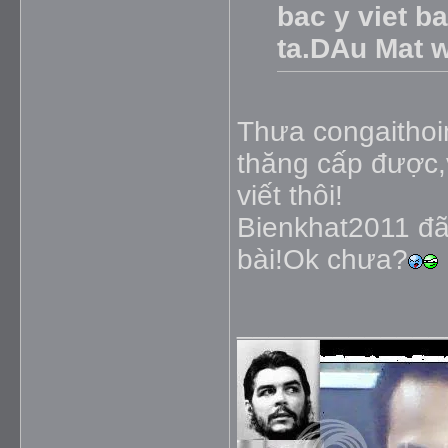
bac y viet ba
ta.DAu Mat wa
Thưa congaithoin
thăng cấp được,v
viết thôi!
Bienkhat2011 đã 
bài!Ok chưa?
_____________