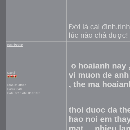
_____________
Đời là cái đinh,tìn
lúc nào chả được!
narcissise
o hoaianh nay 
vi muon de anh
Đại tá
, the ma hoaian
Status: Offline
Posts: 348
Date:
5:15 AM, 05/01/05
thoi duoc da th
hao noi em tha
mat ... nhieu l