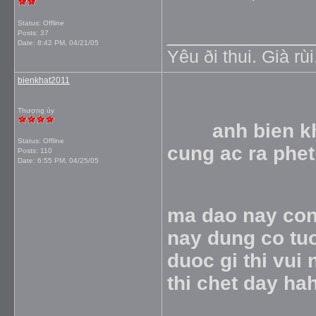
Status: Offline
_____________
Posts: 37
Date:
8:42 PM, 04/21/05
Yêu ði thui. Già rùi
bienkhat2011
Thượng úy
anh bien khat
Status: Offline
cung ac ra phe
Posts: 110
Date:
6:55 PM, 04/25/05
ma dao nay con
nay dung co tu
duoc gi thi vui 
thi chet day ha