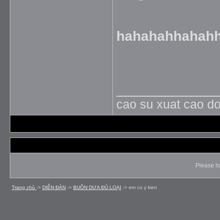
hahahahhahah
_____________
cao su xuat cao do
Please lo
Trang chủ
->
DIỄN ÐÀN
->
BUÔN DƯA ÐỦ LOẠI
->
em co y kien