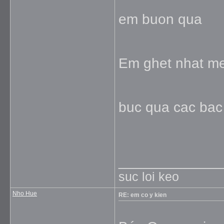
em buon qua
Em ghet nhat m
buc qua cac bac 
_____________
suc loi keo
Nho Hue
RE: em co y kien