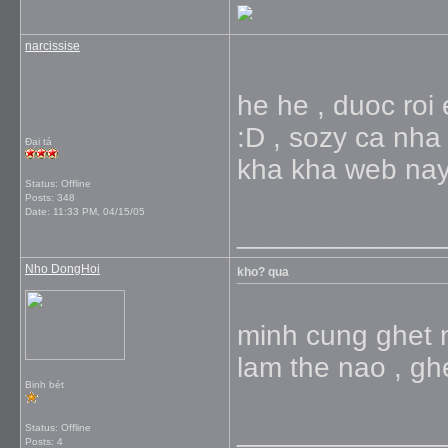
narcissise
he he , duoc roi
:D , sozy ca nha 
Đại tá
kha kha web nay 
Status: Offline
Posts: 348
Date:
11:33 PM, 04/15/05
_____________
Nho DongHoi
kho? qua
minh cung ghet 
lam the nao , ghe
Binh bét
_____________
Status: Offline
Posts: 4