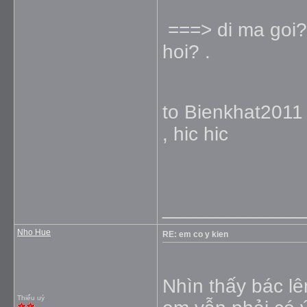
===> di ma goi? 
hoi? .
to Bienkhat2011 
, hic hic
_____________
Nho Hue
RE: em co y kien
Nhìn thấy bác lê
Thiếu uý