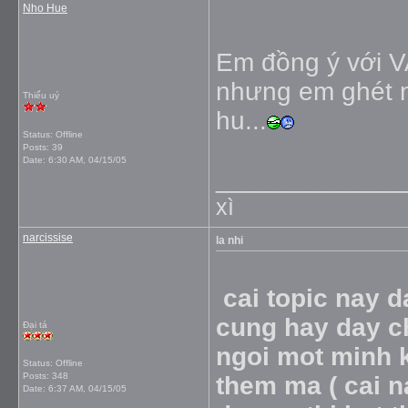
Nho Hue
Em đồng ý với V
nhưng em ghét n
Thiếu uý
hu...
Status: Offline
Posts: 39
Date:
6:30 AM, 04/15/05
_____________
xì
narcissise
la nhi
cai topic nay d
cung hay day ch
Đại tá
ngoi mot minh 
Status: Offline
Posts: 348
them ma ( cai n
Date:
6:37 AM, 04/15/05