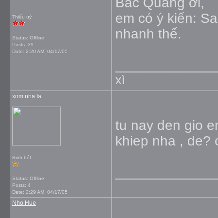
Bác Quang ơi,
em có ý kiến: S
Thiếu uý
nhanh thế.
Status: Offline
Posts: 39
Date:
2:20 AM, 04/17/05
_____________
xì
xom nha la
tu nay den gio e
khiep nha , de? 
Binh bét
_____________
Status: Offline
Posts: 4
Date:
2:29 AM, 04/17/05
Nho Hue