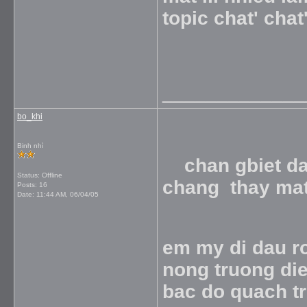
topic chat' cha
_____________
bo_khi
Binh nhì
chan gbiet dao
Status: Offline
chang thay mat
Posts: 16
Date:
11:44 AM, 06/04/05
em my di dau ro
nong truong die
bac do quach tr