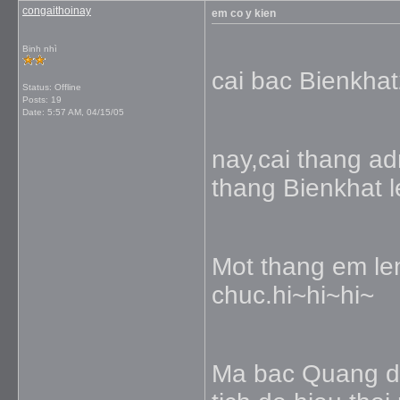
congaithoinay
em co y kien
Binh nhì
cai bac Bienkha
Status: Offline
Posts: 19
Date:
5:57 AM, 04/15/05
nay,cai thang ad
thang Bienkhat 
Mot thang em le
chuc.hi~hi~hi~
Ma bac Quang de