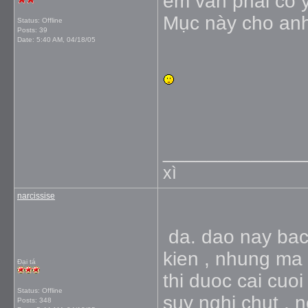
em vẫn phải có ý
Mục này cho anh e
Status: Offline
Posts: 39
Date:
5:40 AM, 04/18/05
_____________
xì
narcissise
da. dao nay bac c
kien , nhung ma d
Đại tá
thi duoc cai cuoi
Status: Offline
suy nghi chut , 
Posts: 348