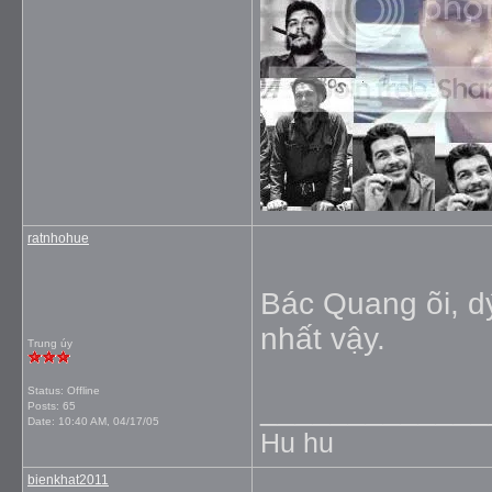
ratnhohue
Bác Quang õi, dý
nhất vậy.
Trung úy
Status: Offline
_____________
Posts: 65
Date:
10:40 AM, 04/17/05
Hu hu
bienkhat2011