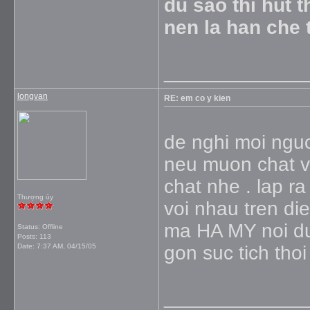
du sao thi hut 
nen la han che t
_____________
longvan
RE: em co y kien
de nghi moi ngu
neu muon chat vo
chat nhe . lap ra
Thượng úy
voi nhau tren di
ma HA MY noi dun
Status: Offline
Posts: 113
Date:
7:37 AM, 04/15/05
gon suc tich th
_____________