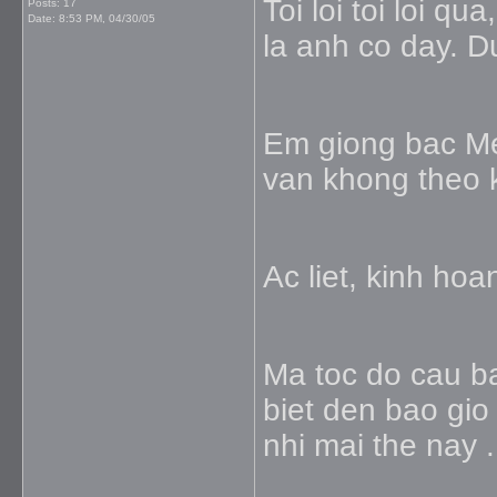
Toi loi toi loi q
Posts: 17
Date:
8:53 PM, 04/30/05
la anh co day. 
Em giong bac Me
van khong theo k
Ac liet, kinh hoa
Ma toc do cau ba
biet den bao gio
nhi mai the nay 