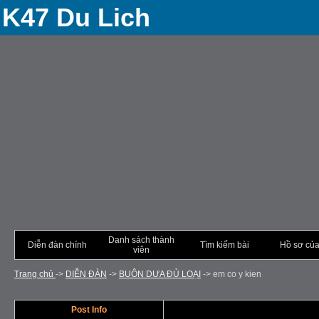
K47 Du Lich
Danh sách thành
Diễn đàn chính
Tìm kiếm bài
Hồ sơ của
viên
Trang chủ
->
DIỄN ÐÀN
->
BUÔN DƯA ÐỦ LOẠI
->
em co y kien
Post Info