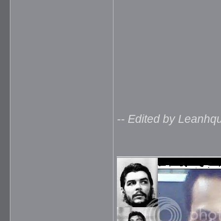
-- Edited by Leanhq
_____________