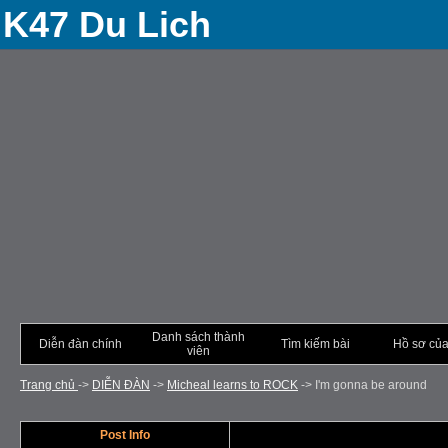
K47 Du Lich
Danh sách thành
Diễn đàn chính
Tìm kiếm bài
Hồ sơ của
viên
Trang chủ
->
DIỄN ÐÀN
->
Micheal learns to ROCK
->
I'm gonna be around
Post Info