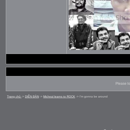
Please lo
Trang chủ
->
DIỄN ÐÀN
->
Micheal learns to ROCK
->
I'm gonna be around