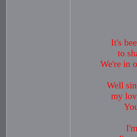
====~
It's be
to sh
We're in 
Well sin
my lov
You
I'm