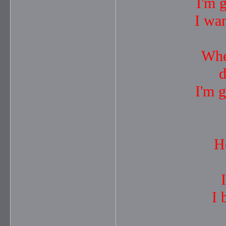
I'm 
I wa
Whe
d
I'm 
H
I 