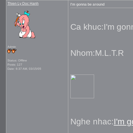
Thien Ly Doc Hanh
I'm gonna be around
Ca khuc:I'm
Admin
Nhom:M.L.T.R
Status: Offline
Posts: 127
Date:
6:37 AM, 03/15/05
Nghe nhac:
I'm 