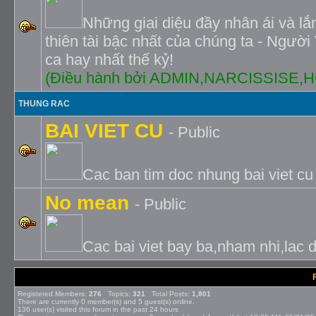
Những giai diệu đầy nhân ái và lắ
thiên tài bậc nhất của chúng ta - Người 
ca hay nhất thế kỷ!
(Ðiều hành bởi ADMIN,NARCISSISE
THUNG RAC
BAI VIET CU
- Public
Cac ban tim doc nhung bai viet cu
No mean
- Public
Cac bai viet bay ba,nham nhi,lac d
Registered Members:
276
Topics:
321
Total Posts:
1,801
There are currently
0
member(s) and
5
guest(s) online
.
136
user(s) visited this forum in the past 24 hours