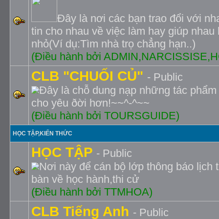
Đây là nơi các bạn trao đổi với nh
tin cho nhau về việc làm hay giúp nhau 
nhỏ(Ví dụ:Tìm nhà trọ chẳng hạn..)
(Ðiều hành bởi ADMIN,NARCISSISE
CLB "CHUỐI CỦ"
- Public
Ðây là chỗ dung nạp những tác phẩm 
cho yêu ðời hơn!~~^-^~~
(Điều hành bởi TOURSGUIDE)
HỌC TẬP,KIẾN THỨC
HỌC TẬP
- Public
Nơi này để cán bộ lớp thông báo lịch th
bàn về học hành,thi cử
(Ðiều hành bởi TTMHOA)
CLB Tiếng Anh
- Public