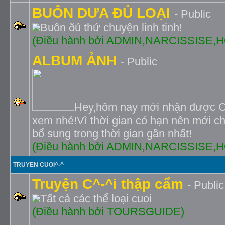
BUÔN DƯA ÐỦ LOẠI
- Public
Buôn ðủ thứ chuyện linh tinh!
(Ðiều hành bởi ADMIN,NARCISSISE
ALBUM ẢNH
- Public
Hey,hôm nay mới nhận được C
xem nhé!Vì thời gian có hạn nên mới c
bổ sung trong thời gian gần nhất!
(Ðiều hành bởi ADMIN,NARCISSISE
TRUYEN CUOI^-^
Truyện C^-^i thập cẩm
- Public
Tất cả các thể loại cuoi
(Ðiều hành bởi TOURSGUIDE)