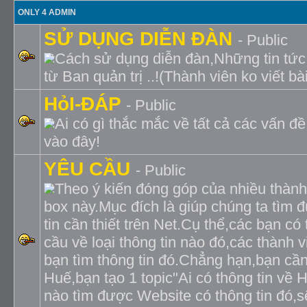
ONLY 4 ADMIN
SỬ DỤNG DIỄN ĐÀN
- Public
Cách sử dụng diễn đàn,Những tin tức
từ Ban quản trị ..!(Thành viên ko viết bà
HỏI-ĐÁP
- Public
Ai có gì thắc mắc về tất cả các vấn đề
vào đây!
YÊU CẦU
- Public
Theo ý kiến đóng góp của nhiều thành
box này.Mục đích là giúp chúng ta tìm
tin cần thiết trên Net.Cụ thể,các bạn có
cầu về loại thông tin nào đó,các thành 
bạn tìm thông tin đó.Chẳng hạn,bạn cần
Huế,bạn tạo 1 topic"Ai có thông tin về 
nào tìm được Website có thông tin đó,s