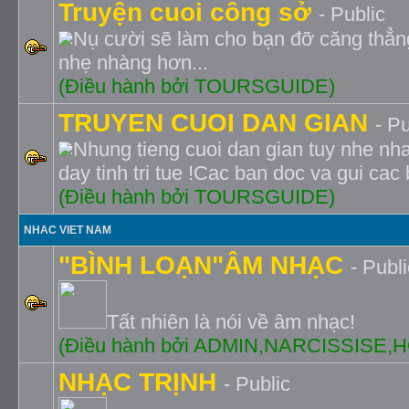
Truyện cuoi công sở
- Public
Nụ cười sẽ làm cho bạn đỡ căng thẳng
nhẹ nhàng hơn...
(Ðiều hành bởi TOURSGUIDE)
TRUYEN CUOI DAN GIAN
- Pu
Nhung tieng cuoi dan gian tuy nhe nh
day tinh tri tue !Cac ban doc va gui cac
(Ðiều hành bởi TOURSGUIDE)
NHAC VIET NAM
"BÌNH LOẠN"ÂM NHẠC
- Publi
Tất nhiên là nói về âm nhạc!
(Ðiều hành bởi ADMIN,NARCISSISE
NHẠC TRỊNH
- Public