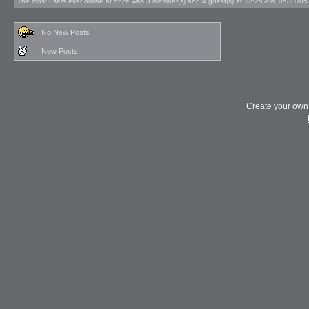
The most users ever online at once was 3 member(s) and 4 guest(s) at 12:25 AM, 05/21/05
No New Posts
New Posts
Create your ow