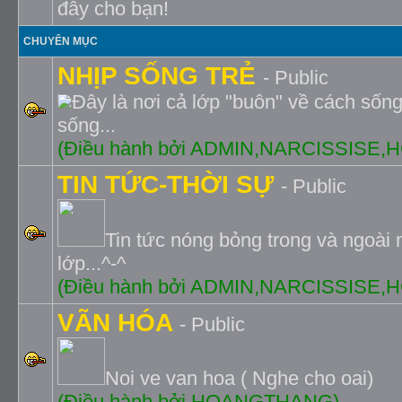
đây cho bạn!
CHUYÊN MỤC
NHỊP SỐNG TRẺ
- Public
Đây là nơi cả lớp "buôn" về cách sốn
sống...
(Ðiều hành bởi ADMIN,NARCISSISE
TIN TỨC-THỜI SỰ
- Public
Tin tức nóng bỏng trong và ngoài 
lớp...^-^
(Ðiều hành bởi ADMIN,NARCISSISE
VÃN HÓA
- Public
Noi ve van hoa ( Nghe cho oai)
(Ðiều hành bởi HOANGTHANG)