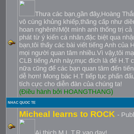
Thưa các bạn,gần đây,Hoàng Thắng
vô cùng khủng khiếp,thăng cấp như diề
hoan nghênh!Một mình anh thống trị cả
phát từ ý kiến cá nhân,đặc biệt qua nhậ
bạn,tôi thấy các bài viết tiếng Anh của
mọi người quan tâm nhiều.Vì vậy,tôi m
CLB tiếng Anh này,mục đích là để H.T 
nữa cũng để các bạn quan tâm đến tiến
dễ hơn! Mong bác H.T tiếp tục phấn đấu
tích cực cho diễn đàn của chúng ta!
(Ðiều hành bởi HOANGTHANG)
NHAC QUOC TE
Micheal learns to ROCK
- Publ
Ai thich M.L.T.R vao day!