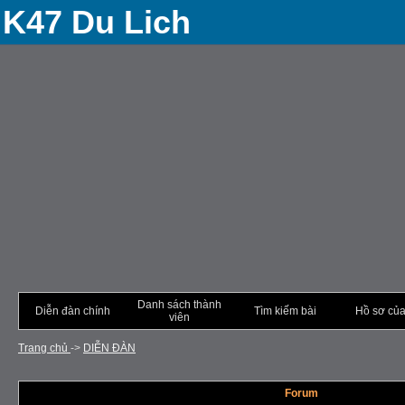
K47 Du Lich
Danh sách thành
Diễn đàn chính
Tìm kiếm bài
Hồ sơ của
viên
Trang chủ
->
DIỄN ÐÀN
Forum