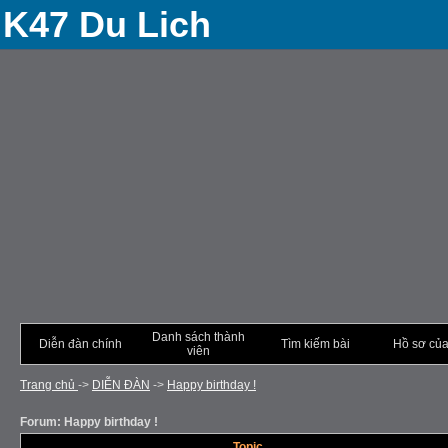
K47 Du Lich
Danh sách thành
Diễn đàn chính
Tìm kiếm bài
Hồ sơ của
viên
Trang chủ
->
DIỄN ÐÀN
->
Happy birthday !
Forum: Happy birthday !
Topic