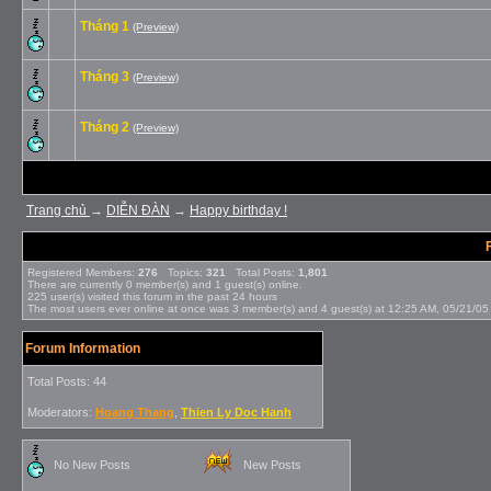
Tháng 1
(Preview)
Tháng 3
(Preview)
Tháng 2
(Preview)
Trang chủ
→
DIỄN ÐÀN
→
Happy birthday !
Registered Members:
276
Topics:
321
Total Posts:
1,801
There are currently
0
member(s) and
1
guest(s) online
.
225
user(s) visited this forum in the past 24 hours
The most users ever online at once was 3 member(s) and 4 guest(s) at 12:25 AM, 05/21/05
Forum Information
Total Posts: 44
Moderators:
Hoang Thang
,
Thien Ly Doc Hanh
No New Posts
New Posts