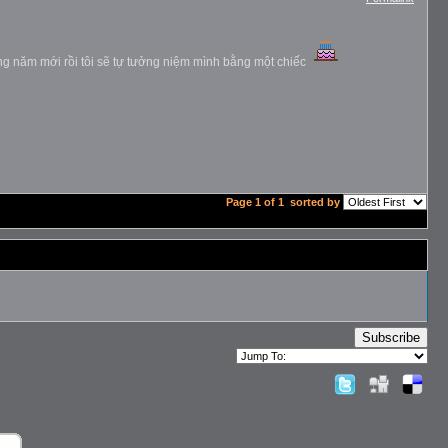
ang năm mới rồi tôi sẽ tự tưởng niệm mình bằng một chiếc
Page 1 of 1
sorted by
Subscribe