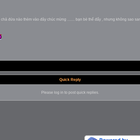
à chả đứa nào thèm vào đây chúc mừng ........ bạn bè thế đấy , nhưng không sao s
Quick Reply
Please log in to post quick replies.