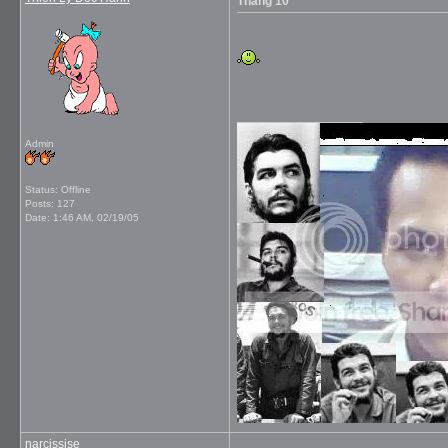
Tháng 10
__________________
Admin
Status: Offline
Posts: 127
Date:
1:46 AM, 02/19/05
narcissise