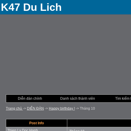
K47 Du Lich
Diễn đàn chính
Danh sách thành viên
Tìm kiếm 
Trang chủ
->
DIỄN ÐÀN
->
Happy birthday !
->
Tháng 10
Post Info
Thien Ly Doc Hanh