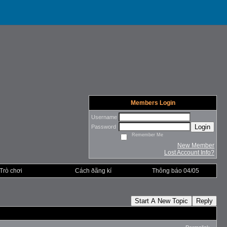
Members Login
Username
Login
Password
Remember Me
New Member
Lost Account Info?
Trò chơi
Cách ðãng kí
Thông báo 04/05
Start A New Topic
Reply