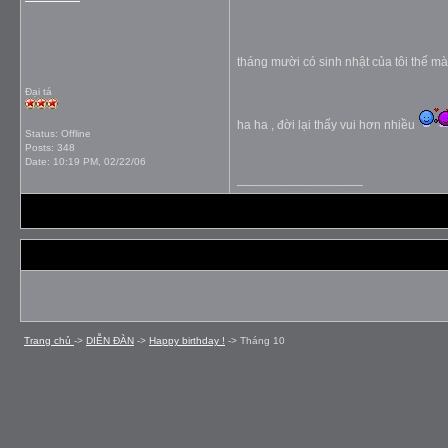
tháng mười có sinh nhật của tôi thế m
Đại tá
ha ha , đời lại thấy vui hơn nhiều
Status: Offline
Posts: 348
Date:
10:19 PM, 02/22/06
__________________
Trang chủ
->
DIỄN ÐÀN
->
Happy birthday !
->
Tháng 10