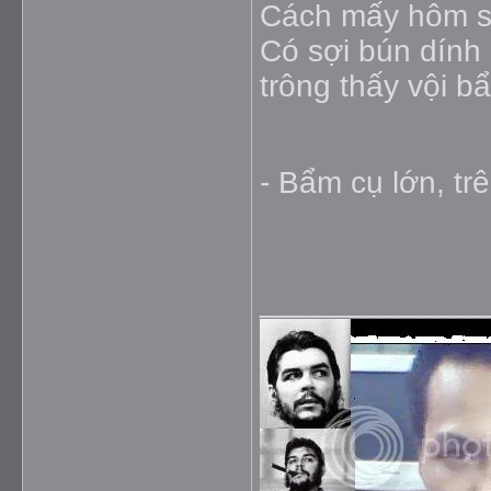
Cách mấy hôm s
Có sợi bún dính
trông thấy vội b
- Bẩm cụ lớn, tr
_____________