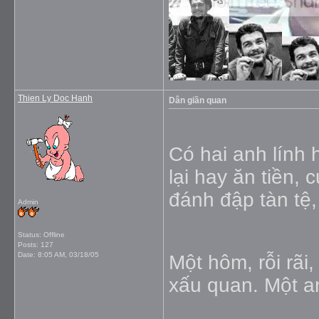
Thien Ly Doc Hanh
Dân giần quan
Có hai anh lính 
lại hay ăn tiền, 
đánh đập tàn tệ, 
Admin
Status: Offline
Posts: 127
Date:
8:05 AM, 03/18/05
Một hôm, rỗi rãi
xấu quan. Một a