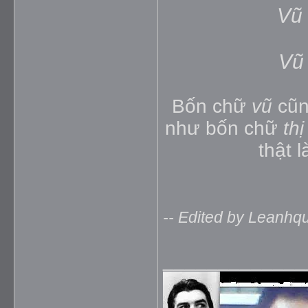
Vũ 
Vũ 
Bốn chữ
vũ
cũn
như bốn chữ
thị
thật 
-- Edited by Leanhq
_____________