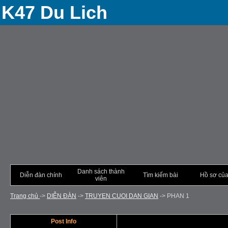
K47 Du Lich
Danh sách thành
Diễn đàn chính
Tìm kiếm bài
Hồ sơ của
viên
Trang chủ
->
DIỄN ÐÀN
->
TRUYEN CUOI DAN GIAN
->
PHAN 1
Post Info