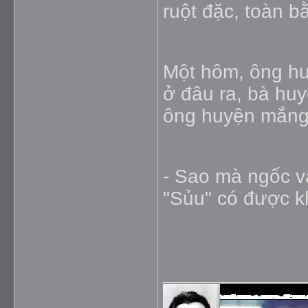
ruột đặc, toàn 
Một hôm, ông hu
ở đâu ra, bà huy
ông huyện mắng
- Sao mà ngốc vậy
"Sủu" có được k
_____________