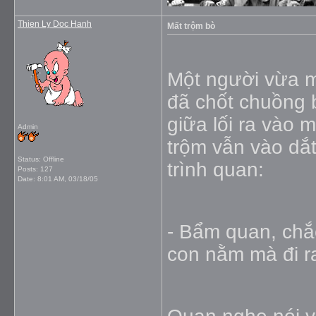
Thien Ly Doc Hanh
Mất trộm bò
Một người vừa mớ
đã chốt chuồng b
giữa lối ra vào
Admin
trộm vẫn vào dắt
Status: Offline
trình quan:
Posts: 127
Date:
8:01 AM, 03/18/05
- Bẩm quan, chắ
con nằm mà đi r