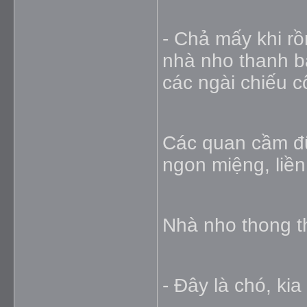
- Chả mấy khi r
nhà nho thanh b
các ngài chiếu c
Các quan cầm đ
ngon miệng, liền 
Nhà nho thong th
- Ðây là chó, ki