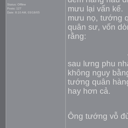
Status: Offline
mưu lại vấ
Posts: 127
Date:
8:10 AM, 03/18/05
mưu nọ, tướng q
quân sư, vốn dòn
r
sau lưng phu nhâ
không nguy bằng
tướng quân hàng 
hay hơn cả.
Ông tướng vỗ đù