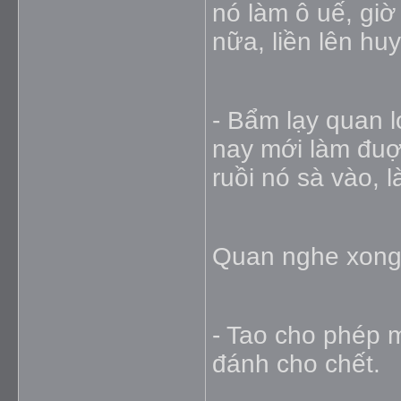
nó làm ô uế, gi
nữa, liền lên hu
- Bẩm lạy quan 
nay mới làm đu
ruồi nó sà vào, 
Quan nghe xong
- Tao cho phép m
đánh cho chết.