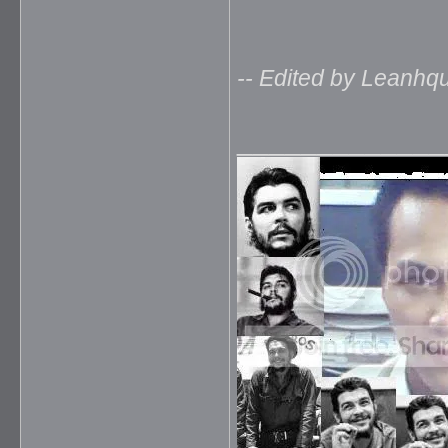
-- Edited by Leanhq
_____________