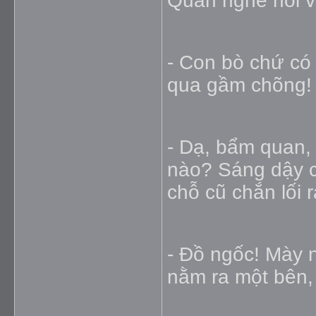
Quan nghe nói vô
- Con bò chứ có
qua gầm chõng!
- Dạ, bẩm quan, 
nào? Sáng dậy c
chỗ cũ chắn lối 
- Ðồ ngốc! Mày 
nằm ra một bên, d