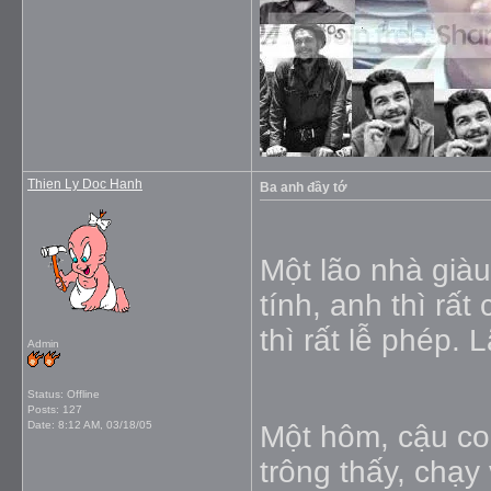
Thien Ly Doc Hanh
Ba anh đầy tớ
Một lão nhà già
tính, anh thì rất
thì rất lễ phép. 
Admin
Status: Offline
Posts: 127
Date:
8:12 AM, 03/18/05
Một hôm, cậu co
trông thấy, chạy