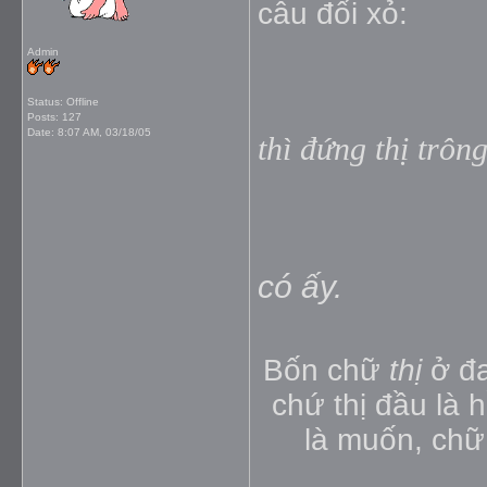
câu đối xỏ:
Admin
Status: Offline
Posts: 127
Date:
8:07 AM, 03/18/05
thì đứng thị trông
có ấy.
Bốn chữ
thị
ở đa
chứ thị đầu là 
là muốn, chữ 