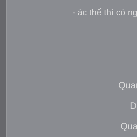
- ác thế thì có 
Quan
D
Qua