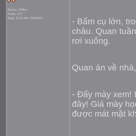
Status: Offline
Posts: 127
Date:
8:12 AM, 03/18/05
- Bẩm cụ lớn, tr
châu. Quan tuần
rơi xuống.
Quan án về nhà,
- Ðấy mày xem! 
đây! Giá mày họ
được mát mặt k