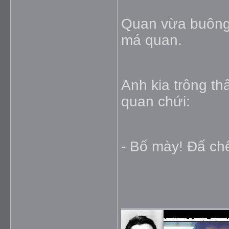
Quan vừa buông l
má quan.
Anh kia trông th
quan chứi:
- Bố mày! Ðấ ch
_____________