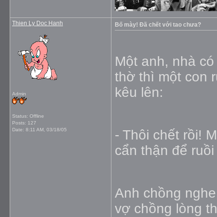
Thien Ly Doc Hanh
Bố mày! Ðã chết với tao chưa?
Một anh, nhà có 
thờ thì một con r
kêu lên:
Admin
Status: Offline
Posts: 127
Date:
8:11 AM, 03/18/05
- Thôi chết rồi
cẩn thận để ruồi
Anh chồng nghe t
vợ chồng lòng 