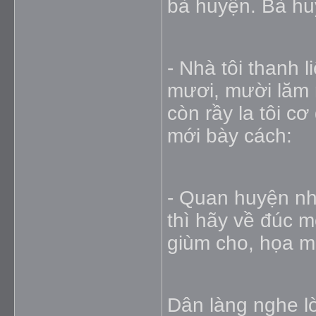
bà huyện. Bà hu
- Nhà tôi thanh 
mươi, mười lăm 
còn rầy la tôi cơ
mới bày cách:
- Quan huyện nhà
thì hãy về đúc m
giùm cho, họa 
Dân làng nghe lờ