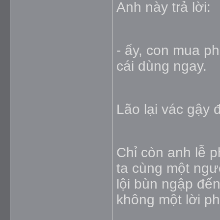
Anh này trả lời:
- ấy, con mua ph
cái dùng ngay.
Lão lại vác gậy đ
Chỉ còn anh lễ 
ta cùng một ngư
lội bùn ngập đế
không một lời p