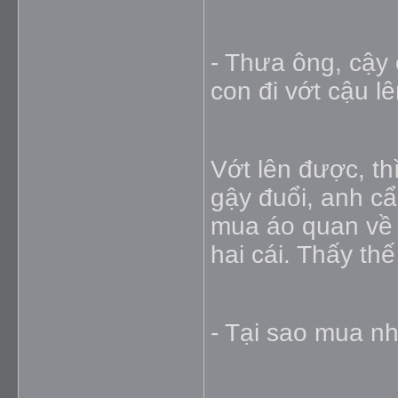
- Thưa ông, cậy
con đi vớt cậu lê
Vớt lên được, th
gậy đuổi, anh cẩ
mua áo quan về 
hai cái. Thấy th
- Tại sao mua nh