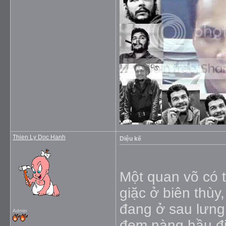
Thien Ly Doc Hanh
Diệu kế
Một quan võ có 
giặc ở biên thùy
đang ở sau lưng 
Admin
đem nàng hầu đi