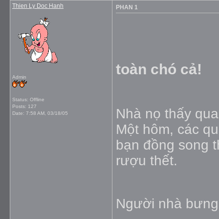
Thien Ly Doc Hanh
PHAN 1
toàn chó cả!
Admin
Status: Offline
Posts: 127
Nhà nọ thấy quan
Date:
7:58 AM, 03/18/05
Một hôm, các qu
bạn đồng song t
rượu thết.
Người nhà bưng 