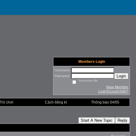
Members Login
Username
Login
Password
Remember Me
New Member
Lost Account Info?
Trò chơi
Cách ðãng kí
Thông báo 04/05
Start A New Topic
Reply