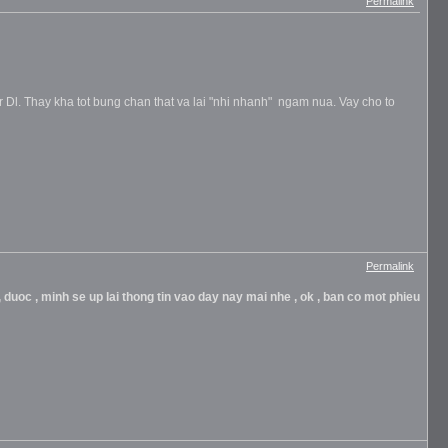
Permalink
 Dl. Thay kha tot bung chan that va lai "nhi nhanh" ngam nua. Vay cho to
Permalink
, duoc , minh se up lai thong tin vao day nay mai nhe , ok , ban co mot phieu