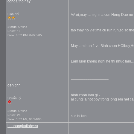
congaithoinay
Binh nhì
VA oi,may lam gi ma con Hong Dao no 
Status: Offline
tao thay no viet ma cu run run,so so t
Posts: 19
Date:
8:52 PM, 04/23/05
May lam han 1 vu Binh chon HOtboy,Hot
Lam luon khong nghi he thi nhuc lam...
__________________
den tinh
binh chon lam gi \
Chuẩn uý
ai cung la hot boy trong long em het c
Status: Offline
__________________
Posts: 26
suc loi keo
Date:
3:32 AM, 04/24/05
hoahongkotinhyeu