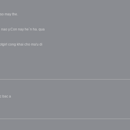
so may the.
he nao y.Con nay he`n ha. qua
girl cong khai cho ma'u di
ac bac a