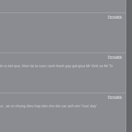
Permalink
Permalink
 co ket qua. Hien tai la cuoc canh tranh gay gat giua Mr Vinh va Mr To
Permalink
uc , se co nhung dieu hap dan cho doi cac anh em ! hua' day'