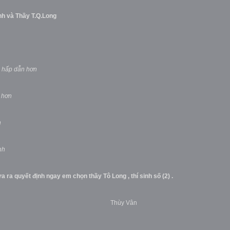
inh và Thầy T.Q.Long
h hấp dẫn hơn
hơn
n
nh
 em xin đưa ra quyết định ngay em chọn thầy Tô Long , th
Thùy Vân