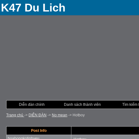
K47 Du Lich
Diễn đàn chính
Danh sách thành viên
Tìm kiếm 
Trang chủ
->
DIỄN ÐÀN
->
No mean
->
Hotboy
Post Info
hoahongkotinhyeu