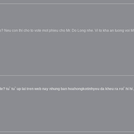
 Neu con thi cho to vote mot phieu cho Mr. Do Long nhe. Vi to kha an tuong voi Mr
 de? tu` tu` up lai tren web nay nhung ban hoahongkotinhyeu da kheu ra roi` hi hi 