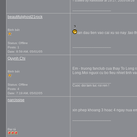
-- Edited by narcissise at 19:17, 2005-04-28
__________________
beautifulghost21rock
Binh bét
lan dau tien vao cai xu so nay .tao t
Status: Offline
__________________
Posts: 1
Date:
8:59 AM, 05/01/05
Quynh Chi
Em - truong fanclub cua thay To Long r
Binh bét
Long.Moi nguoi cu bo fieu nhiet tinh v
__________________
Status: Offline
Cuoc doi lam luc roi ren !
Posts: 4
Date:
7:19 AM, 05/02/05
narcissise
xin phep khoang 3 hoac 4 ngay nua em s
__________________
Đại tá