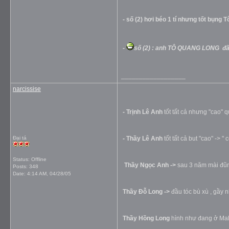
- số (2)
hơi béo 1 tí nhưng tốt bụng 
-
số (2) : anh TÔ QUANG LONG đã 
__________________
narcissise
- Trịnh Lê Anh
tốt tất cả nhưng "cao" 
Đại tá
-
Thầy Lê Anh
tốt tất cả but "cao" ->
Status: Offline
Thầy Ngọc Anh ->
sau 3 năm mài đũng
Posts: 348
Date:
4:14 AM, 04/28/05
Thầy Đỗ Long ->
đầu tóc bù xù , gầy 
Thầy Hồng Long
hình như đang ở Malay