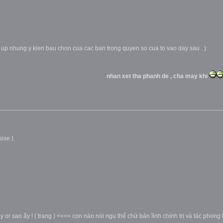
 up nhung y kien bau chon cua cac ban trong quyen so cua to vao day sau . )
nhan xet tha phanh de , cha may khi
sise )
or sao ấy ! ( trang ) <=== con nào nói ngu thế chứ bản ĩinh chính trị và tác phong lẫ