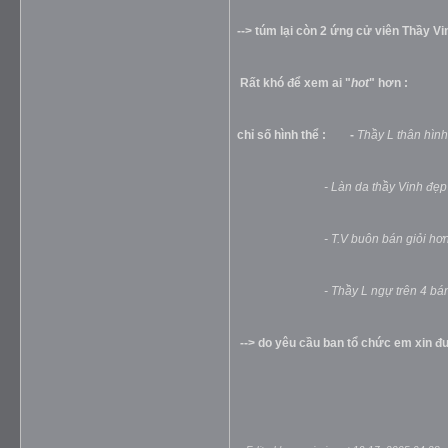
--> túm lại còn 2 ứng cử viên Thầy V
Rất khó để xem ai "
hot
" hơn :
chỉ số hình thể : -
Thầy L thân hìn
- Làn da thầy Vinh đẹp 
- T.V buôn bán giỏi hơ
- Thầy L ngự trên 4 bá
--> do yêu cầu ban tổ chức