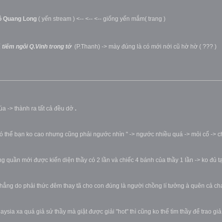
Tô Quang Long
( yến stream ) <-- <-- <-- giống yến mắm( trang )
tiếm ngôi Q.Vinh trong tớ
(P.Thanh) -> mày đúng là có mới nới cũ hờ hờ ( ??? )
qúa -> thành ra tất cả đều dở
.
 " có thể bạn ko cao nhưng cũng phải ngước nhìn " -> ngước nhiều quá -> mỏi cổ -> c
 quần mới được kiến diện thầy có 2 lần và chiếc 4 bánh của thầy 1 lần -> ko đủ t
nhẳng do phải thức đêm thay tã cho con đúng là người chồng lí tưởng à quên cả cha 
sia xa quá giả sử thầy mà giật được giải "hot" thì cũng ko thể tìm thầy để trao giả