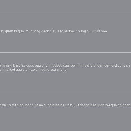
hay quan tri qua .thuc long deck hieu sao lai the .nhung cu vui di nao
at mung khi thay cuoc bau chon hot boy cua lop minh dang di dan den dich, chuan bi
ao nhe!Ket qua the nao em cung...cam long.
e up toan bo thong tin ve cuoc binh bau nay , va thong bao luon ket qua chinh th