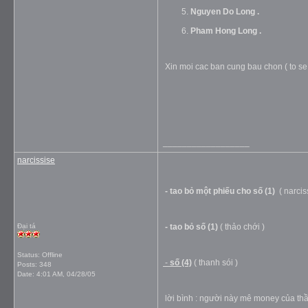
Nguyen Do Long .
Pham Hong Long .
Xin moi cac ban cung bau chon ( to se
__________________
narcissise
- tao bỏ một phiếu cho số (1)
( narcis
Đại tá
- tao bỏ số (1)
(
thảo chới )
Status: Offline
-
số (4)
( thanh sói )
Posts: 348
Date:
4:01 AM, 04/28/05
lời bình : người này mê money của thầy 