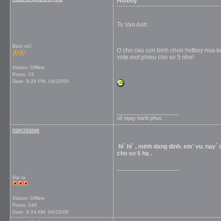
Hotboy
To Van Anh:
Binh nhì
O cho cau con binh chon hotboy nua ko?
vote mot phieu cho so 5 nhe!
Status: Offline
Posts: 15
Date:
9:26 PM, 04/22/05
__________________
oi! ngay hanh phuc
narcissise
hi` hi` , minh dang dinh. em' vu. nay`
cho so 5 ha .
__________________
Đại tá
Status: Offline
Posts: 348
Date:
8:24 AM, 04/23/05