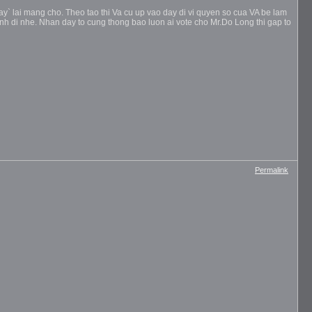
ay` lai mang cho. Theo tao thi Va cu up vao day di vi quyen so cua VA be lam
anh di nhe. Nhan day to cung thong bao luon ai vote cho Mr.Do Long thi gap to
Permalink