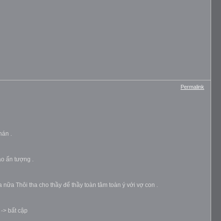
Permalink
hán .
ạo ấn tượng .
nữa Thôi tha cho thầy để thầy toàn tâm toàn ý với vợ con .
 -> bất cập