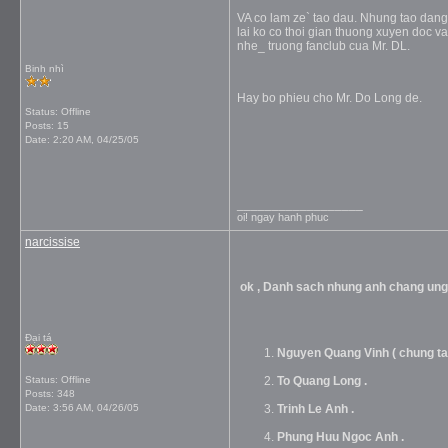
VA co lam ze` tao dau. Nhung tao dang 
lai ko co thoi gian thuong xuyen doc v
nhe_ truong fanclub cua Mr. DL.
Binh nhì
Hay bo phieu cho Mr. Do Long de.
Status: Offline
Posts: 15
Date:
2:20 AM, 04/25/05
__________________
oi! ngay hanh phuc
narcissise
ok , Danh sach nhung anh chang un
Đại tá
Nguyen Quang Vinh ( chung ta g
Status: Offline
To Quang Long .
Posts: 348
Date:
3:56 AM, 04/26/05
Trinh Le Anh .
Phung Huu Ngoc Anh .