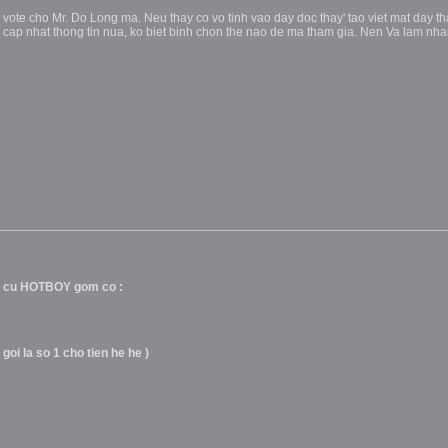
vote cho Mr. Do Long ma. Neu thay co vo tinh vao day doc thay' tao viet mat day th
a cap nhat thong tin nua, ko biet binh chon the nao de ma tham gia. Nen Va lam nh
g cu HOTBOY gom co :
oi la so 1 cho tien he he )