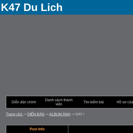
K47 Du Lich
Danh sách thành
Diễn đàn chính
Tìm kiếm bài
Hồ sơ của
viên
Trang chủ
->
DIỄN ÐÀN
->
ALBUM ẢNH
->
GAY !
Post Info