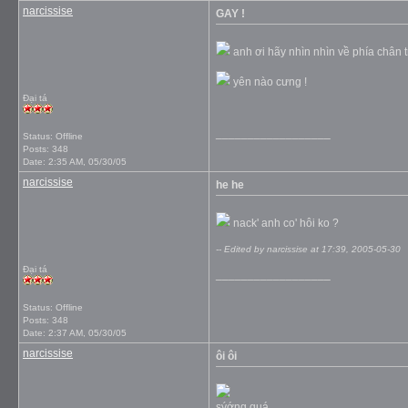
narcissise
GAY !
anh ơi hãy nhìn nhìn về phía chân trờ
yên nào cưng !
Đại tá
__________________
Status: Offline
Posts: 348
Date:
2:35 AM, 05/30/05
narcissise
he he
nack' anh co' hôi ko ?
-- Edited by narcissise at 17:39, 2005-05-30
Đại tá
__________________
Status: Offline
Posts: 348
Date:
2:37 AM, 05/30/05
narcissise
ôi ôi
sýớng quá ...............