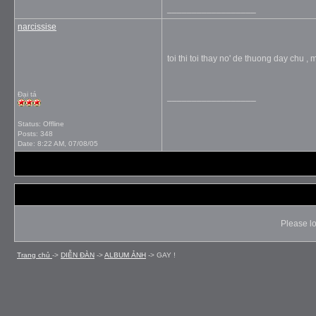
__________________
narcissise
toi thi toi thay no' de thuong day chu 
Đại tá
__________________
Status: Offline
Posts: 348
Date:
8:22 AM, 07/08/05
Please lo
Trang chủ
->
DIỄN ÐÀN
->
ALBUM ẢNH
->
GAY !