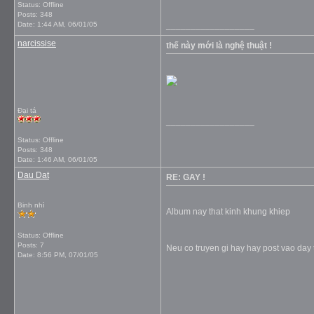
Status: Offline
Posts: 348
Date:
1:44 AM, 06/01/05
__________________
narcissise
thế này mới là nghệ thuật !
Đại tá
__________________
Status: Offline
Posts: 348
Date:
1:46 AM, 06/01/05
Dau Dat
RE: GAY !
Binh nhì
Album nay that kinh khung khiep
Status: Offline
Posts: 7
Neu co truyen gi hay hay post vao day 
Date:
8:56 PM, 07/01/05