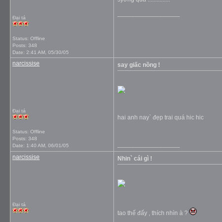
__________________
Đại tá
Status: Offline
Posts: 348
Date:
2:41 AM, 05/30/05
narcissise
say giấc nồng !
Đại tá
hai anh nay` đẹp trai quá hic hic
Status: Offline
Posts: 348
__________________
Date:
1:40 AM, 06/01/05
narcissise
Nhin` cái gì !
Đại tá
tao thế đấy , thích nhìn à ?