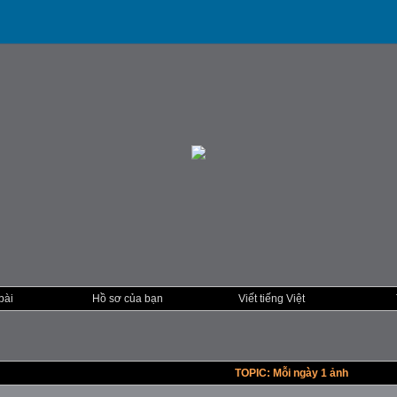
bài
Hồ sơ của bạn
Viết tiếng Việt
TOPIC: Mỗi ngày 1 ảnh