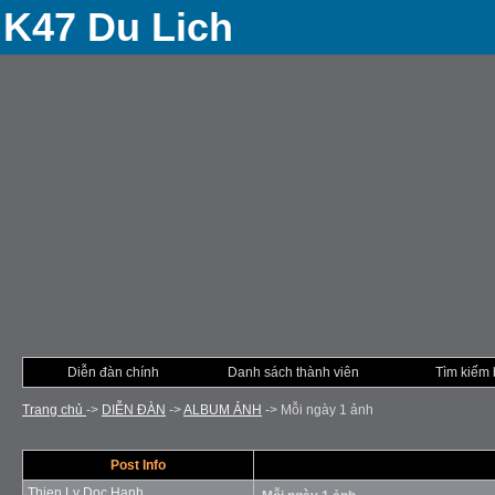
K47 Du Lich
Diễn đàn chính
Danh sách thành viên
Tìm kiếm 
Trang chủ
->
DIỄN ÐÀN
->
ALBUM ẢNH
->
Mỗi ngày 1 ảnh
Post Info
Thien Ly Doc Hanh