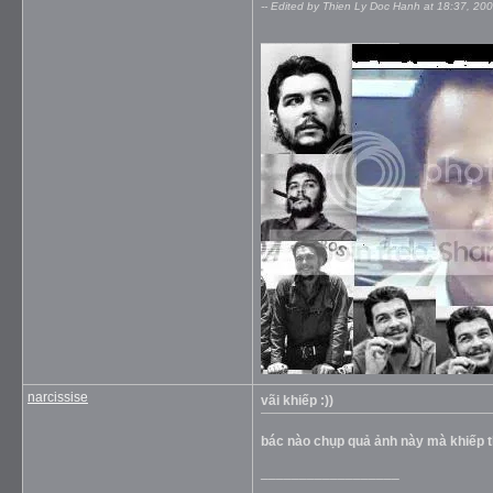
-- Edited by Thien Ly Doc Hanh at 18:37, 20
__________________
narcissise
vãi khiếp :))
bác nào chụp quả ảnh này mà khiếp thế
__________________