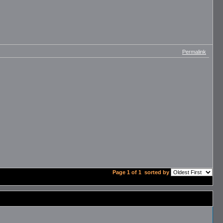
Permalink
Page 1 of 1
sorted by