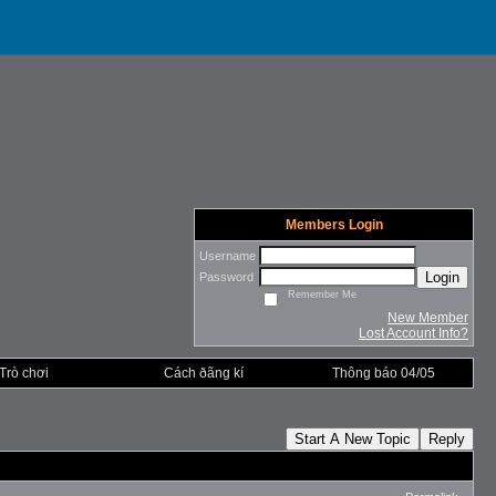
Members Login
Username
Login
Password
Remember Me
New Member
Lost Account Info?
Trò chơi
Cách ðãng kí
Thông báo 04/05
Start A New Topic
Reply