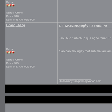
Đại tá
Status: Offline
Posts: 348
Date:
8:55 AM, 06/15/05
Hoang Thang
RE: M&#7895;i ngày 1 &#7843;nh
Troi, buc hinh chup qua nghe thuat. Tha
Dai tá
Sao bao moi ngay mot anh ma lau lam r
Status: Offline
Posts: 375
Date:
5:37 AM, 09/08/05
__________________
Xudoaimaytrang2005@yahoo.com