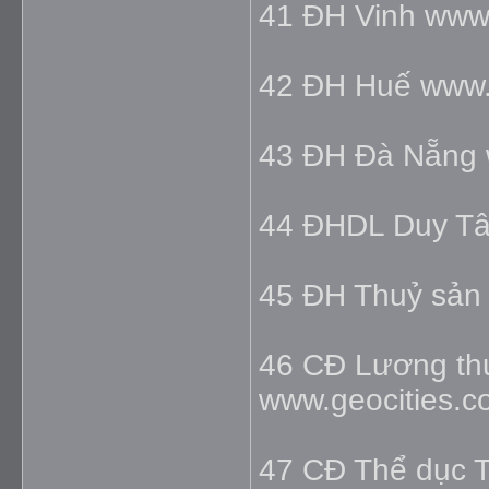
41 ĐH Vinh www.
42 ĐH Huế www.
43 ĐH Đà Nẵng 
44 ĐHDL Duy Tâ
45 ĐH Thuỷ sản
46 CĐ Lương th
www.geocities.co
47 CĐ Thể dục 