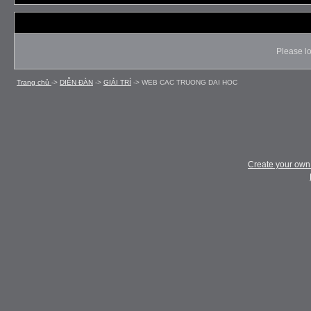
Please lo
Trang chủ
->
DIỄN ÐÀN
->
GIẢI TRÍ
->
WEB CAC TRUONG DAI HOC
Create your ow