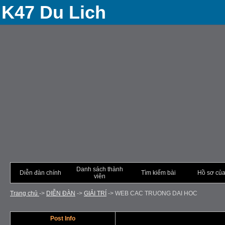
K47 Du Lich
Danh sách thành
Diễn đàn chính
Tìm kiếm bài
Hồ sơ của
viên
Trang chủ
->
DIỄN ÐÀN
->
GIẢI TRÍ
->
WEB CAC TRUONG DAI HOC
Post Info