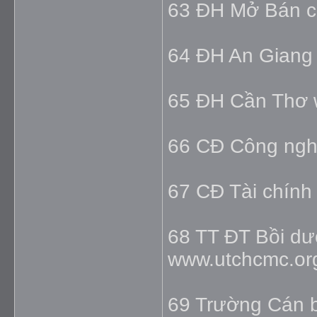
63 ĐH Mở Bán c
64 ĐH An Giang
65 ĐH Cần Thơ 
66 CĐ Công nghi
67 CĐ Tài chính
68 TT ĐT Bồi d
www.utchcmc.or
69 Trường Cán 