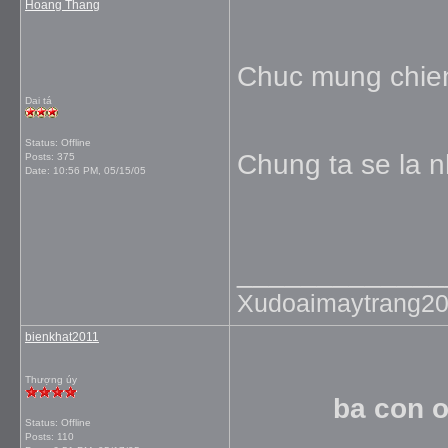
Hoang Thang
Chuc mung chien
Dai tá
Status: Offline
Chung ta se la n
Posts: 375
Date:
10:56 PM, 05/15/05
_____________
Xudoaimaytrang2
bienkhat2011
Thượng úy
ba con oi
Status: Offline
Posts: 110