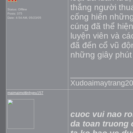
thắng người thu
Status: Offline
Posts: 375
cống hiến những
Date:
4:54 AM, 05/23/05
cúng đã thể hiệ
luyện viên và c
đã đến cổ vũ độ
những giây phút
_____________
Xudoaimaytrang2
maimaimottinhyeu157
cuoc vui nao ro
da toan truong 