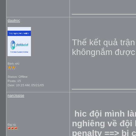
_____________
dautroc
Thế kết quả trậ
khôngnắm được 
Binh nhì
Status: Offline
Posts: 15
_____________
Date:
10:15 AM, 05/21/05
narcissise
hic đội mình là
nghiêng về đội 
Đại tá
penalty ==> bị 