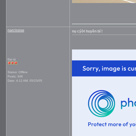
_____________
narcissise
nụ cýời huyền bí !
Đại tá
Status: Offline
Posts: 348
Date:
4:12 AM, 05/23/05