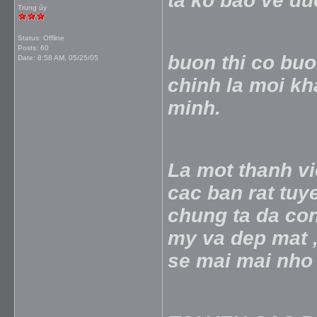
ta ko bao ve du
Trung úy
Status: Offline
Posts: 60
buon thi co bu
Date:
8:58 AM, 05/25/05
chinh la moi kh
minh.
La mot thanh vi
cac ban rat tuy
chung ta da con
my va dep mat ,
se mai mai nho 