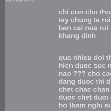
Date:
6:51 PM, 05/17/05
chi con cho thoi
tay chung ta roi
ban cai nua roi
khang dinh
qua nhieu doi th
hien duoc suc 
nao ??? cho cac
dang duoc thi d
chet chac chan 
duoc chet duoi 
ho tham nghi au