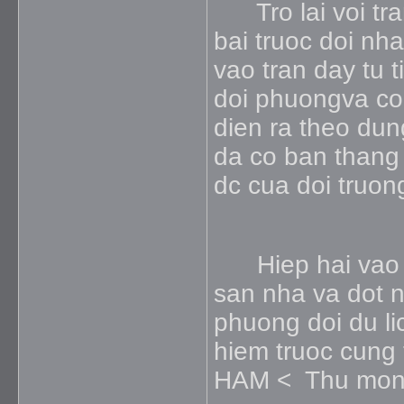
Tro lai voi tran
bai truoc doi nha
vao tran day tu 
doi phuongva co
dien ra theo dun
da co ban thang
dc cua doi truon
Hiep hai vao t
san nha va dot n
phuong doi du li
hiem truoc cun
HAM < Thu mon n