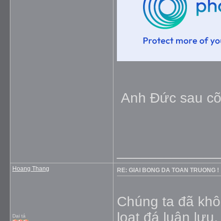
Anh Ðức sau cõ
_____________
Hoang Thang
RE: GIAI BONG DA TOAN TRUONG !
Chúng ta đã khô
loạt đá luân lưu
Dai tá