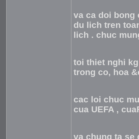
va ca doi bong 
du lich tren to
lich . chuc mu
toi thiet nghi 
trong co, hoa 
cac loi chuc mu
cua UEFA , cuaFA..
va chung ta se