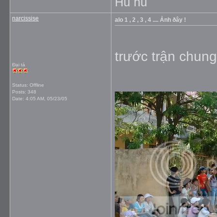
Hu hu
narcissise
alo 1 , 2 , 3 , 4 .... Ảnh ðây !
trước trận chung 
Đại tá
Status: Offline
Posts: 348
Date:
4:05 AM, 05/23/05