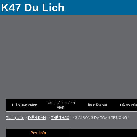
K47 Du Lich
Danh sách thành
Diễn đàn chính
Tìm kiếm bài
Hồ sơ của
viên
Trang chủ
->
DIỄN ÐÀN
->
THỂ THAO
->
GIAI BONG DA TOAN TRUONG !
Post Info