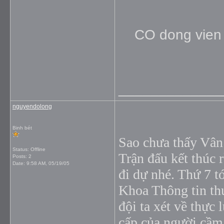
CO dong vien oi,
_____________
nguyendolong
Binh bét
Sao chưa thấy Vân
Status: Offline
Trận đấu kết thúc r
Posts: 2
Date:
9:58 AM, 05/19/05
đi dự nhé. Thứ 7 t
Khoa Thông tin thư
đội ta xét về thực 
cấp của người cầ