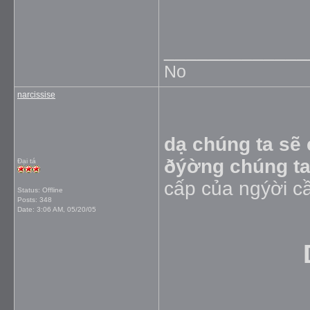
_____________
No
narcissise
dạ chúng ta sẽ 
ðýờng chúng ta
Đại tá
cấp của ngýời cầ
Status: Offline
Posts: 348
Date:
3:06 AM, 05/20/05