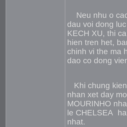
Neu nhu o cac d
dau voi dong 
KECH XU, thi ca 
hien tren het, b
chinh vi the ma
dao co dong vie
Khi chung kien 
nhan xet day moi
MOURINHO nhan x
le CHELSEA hay 
nhat.