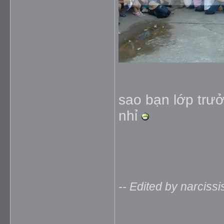
sao bạn lớp trưở
nhỉ
-- Edited by narciss
_____________