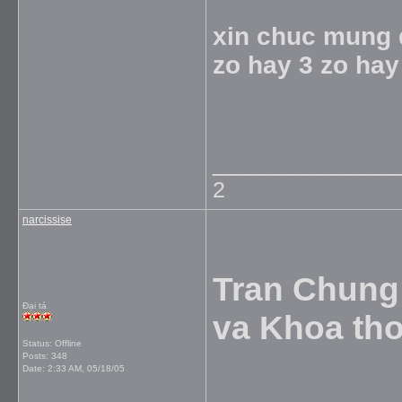
xin chuc mung 
zo hay 3 zo ha
_____________
2
narcissise
Tran Chung 
Đại tá
va Khoa tho
Status: Offline
Posts: 348
Date:
2:33 AM, 05/18/05