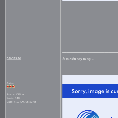
_____________
narcissise
ôi ta ðiên hay ta dại ...
Đại tá
Status: Offline
Posts: 348
Date:
4:13 AM, 05/23/05