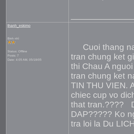
_____________
thanh_eskimo
Binh nhì
Cuoi thang nam
Status: Offline
tran chung ket 
Posts: 7
Date:
4:05 AM, 05/18/05
thi Chau A ngu
tran chung ket 
TIN THU VIEN. Ai
chiec cup vo di
that tran.????
DAP????? Ko ngu
tra loi la Du LIC