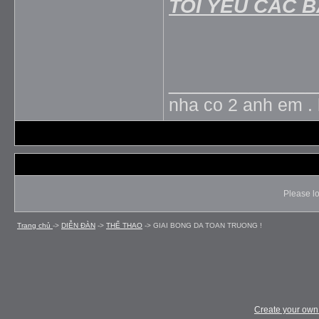
TOI YEU CAC 
_____________
nha co 2 anh em . 
Please lo
Trang chủ
->
DIỄN ÐÀN
->
THỂ THAO
->
GIAI BONG DA TOAN TRUONG !
Create your ow