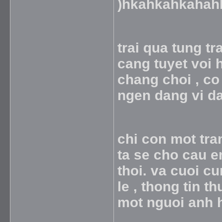
)hkahkahkahah
trai qua tung tr
cang tuyet voi h
chang choi , co
ngen dang vi d
chi con mot tra
ta se cho cau em
thoi. va cuoi 
le , thong tin t
mot nguoi anh h