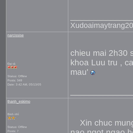
_____________
Xudoaimaytrang2
narcissise
chieu mai 2h30 s
khoa Luu tru , c
Đại tá
mau'
Status: Offline
Posts: 348
Date:
3:42 AM, 05/13/05
_____________
thanh_eskimo
Binh nhì
Xin chuc mung k
Status: Offline
nao ngot ngao h
Posts: 7