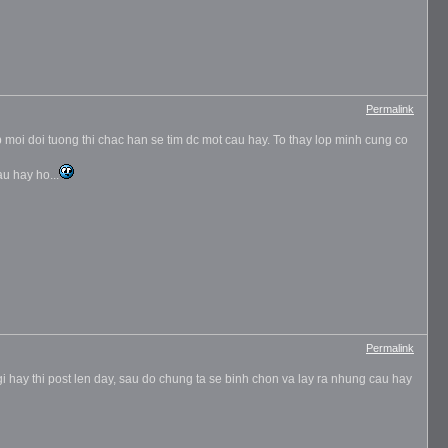
Permalink
moi doi tuong thi chac han se tim dc mot cau hay. To thay lop minh cung co
au hay ho...
Permalink
 hay thi post len day, sau do chung ta se binh chon va lay ra nhung cau hay