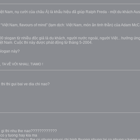
 Việt Nam, nụ cười của châu Á) là khẩu hiệu đã giúp Ralph Freda - một du khách Aust
 “Việt Nam, flavours of mind” (tạm dịch: Việt Nam, món ăn tinh thần) của Adam McCa
0 slogan từ nhiều độc giả là du khách, người nước ngoài, người Việt... hưởng ứng 
iệt Nam. Cuộc thi này được phát động từ tháng 5-2004.
 Slogan này?
ôi nhé, TA VỀ VỚI NHAU, TIAMO !
hi thi gui bai ve dia chi nao?
g gi thi nhu the nao????????????
 co y tuong hay kia ma
ay tieng tam , ma co the co nhung nguoi chi binh thuong nhung lai co nhung y tuo