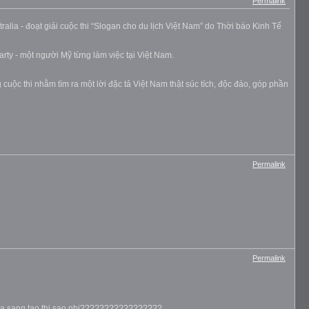
Permalink
ralia - đoạt giải cuộc thi “Slogan cho du lịch Việt Nam” do Thời báo Kinh Tế
rty - một người Mỹ từng làm việc tại Việt Nam.
cuộc thi nhằm tìm ra một lời đặc tả Việt Nam thật súc tích, độc đáo, góp phần
Permalink
Permalink
ng va sang tao thi sao nhi?????????????????