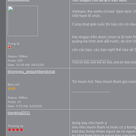
Tìm slogan cho du lịch Việt Nam
Vietnam, the smile of Asia” (tạm dịch:
Việt Nam tổ chức.
Cùng đoạt giải cuộc thi này còn có câu
Hai slogan trên được chọn ra từ hơn 50
quảng bá hình ảnh đất nước, du lịch V
Trung tá
còn các bạn, các bạn nghĩ thế nào về
Status: Offline
__________________
Posts: 193
Thôi thì thôi, thôi thế thì thôi, thôi thì th
Date:
10:39 AM, 04/22/05
khongyeu_dedanhtiendichat
Toi muon hoi: Neu muon tham gia cuoc t
Binh nhì
__________________
Status: Offline
Posts: 10
Date:
5:55 AM, 04/23/05
bienkhat2011
dung day chu hanh a
Thượng úy
neu nhu muon tham ra hoac co y tuon
biet dau trong nhieu nguoi se co nguoi
ko nhat thiet phai la nguoi hoc cao h