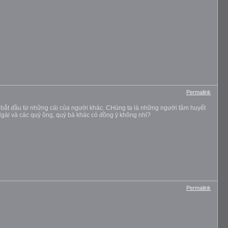
Permalink
ĩ bắt đầu từ những cái của người khác. CHúng ta là những người tâm huyết
, Ngài và các quý ông, quý bà khác có đồng ý không nhỉ?
Permalink