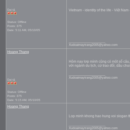
Dai tá
Vietnam - identity of the life - Việt Na
Status: Offline
Posts: 375
Date:
5:11 AM, 05/10/05
__________________
Xudoaimaytrang2005@yahoo.com
Hoang Thang
Hôm nay lơp mình cũng có một số câu, 
với ngành du lịch, cứ trao đổi, dầu ch
__________________
Xudoaimaytrang2005@yahoo.com
Dai tá
Status: Offline
Posts: 375
Date:
5:15 AM, 05/10/05
Hoang Thang
Lop minh khong hao hung voi slogan thi 
__________________
Xudoaimaytrang2005@yahoo.com