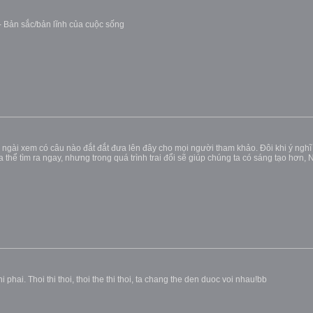
m - Bản sắc/bản lĩnh của cuộc sống
ngài xem có câu nào đắt đắt đưa lên đây cho mọi người tham khảo. Đôi khi ý ngh
ưa thể tìm ra ngay, nhưng trong quá trình trai đổi sẽ giúp chúng ta có sáng tạo hơn
phai. Thoi thi thoi, thoi the thi thoi, ta chang the den duoc voi nhau!bb