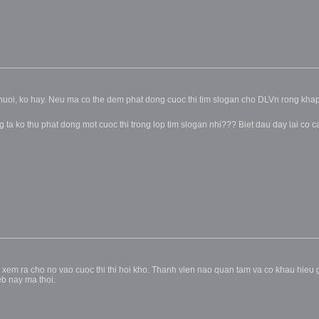
huoi, ko hay. Neu ma co the dem phat dong cuoc thi tim slogan cho DLVn rong khap 
g ta ko thu phat dong mot cuoc thi trong lop tim slogan nhi??? Biet dau day lai co c
em ra cho no vao cuoc thi thi hoi kho. Thanh vien nao quan tam va co khau hieu gi
eb nay ma thoi.