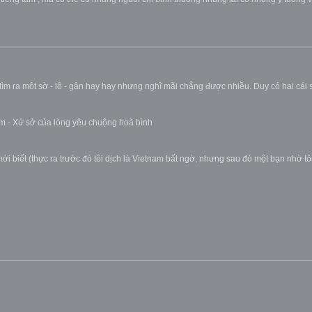
 tìm ra môt sờ - lô - gân hay hay nhưng nghĩ mãi chẳng được nhiều. Duy có hai cái
am - Xứ sở của lòng yêu chuộng hoà bình
ới biết (thực ra trước đó tôi dịch là Vietnam bất ngờ, nhưng sau đó một bạn nhờ tô