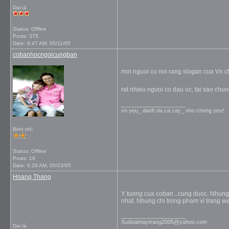
Dai tá
Status: Offline
Posts: 375
Date:
8:47 AM, 05/11/05
cobanhocngoicungban
moi nguoi cu noi rang slogan cua Vn c
rat nhieu nguoi co dau oc, tai sao chun
__________________
vo yeu_ danh da ca cay_ nho chong yeu!
Binh nhì
Status: Offline
Posts: 18
Date:
6:28 AM, 05/23/05
Hoang Thang
Y tuong cua coban...cung duoc. Nhung x
nhat. Nhung chi trong pham vi trang w
__________________
Xudoaimaytrang2005@yahoo.com
Dai tá