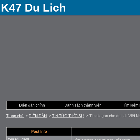
K47 Du Lich
Diễn đàn chính
Danh sách thành viên
Tìm kiếm 
Trang chủ
->
DIỄN ÐÀN
->
TIN TỨC-THỜI SỰ
->
Tìm slogan cho du lịch Việt 
Post Info
toursguide06