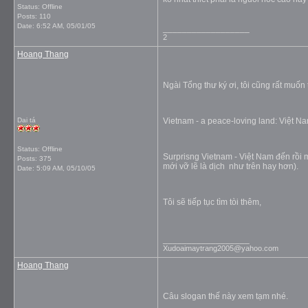
Status: Offline
Posts: 110
Date:
6:52 AM, 05/01/05
__________________
2
Hoang Thang
Ngài Tổng thư ký ơi, tôi cũng rất muốn
Dai tá
Vietnam - a peace-loving land: Việt N
Status: Offline
Surprisng Vietnam - Việt Nam đến rồi m
Posts: 375
mới vỡ lẽ là dịch như trên hay hơn).
Date:
5:09 AM, 05/10/05
Tôi sẽ tiếp tục tìm tòi thêm,
__________________
Xudoaimaytrang2005@yahoo.com
Hoang Thang
Câu slogan thế này xem tạm nhé.