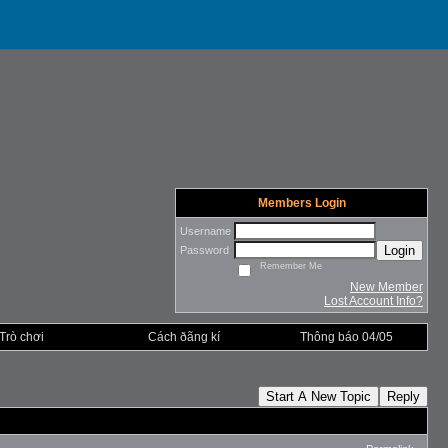
Members Login
Username
Login
Password
Remember Me
New Member
Lost Account Info?
Trò chơi
Cách ðãng kí
Thông báo 04/05
Start A New Topic
Reply