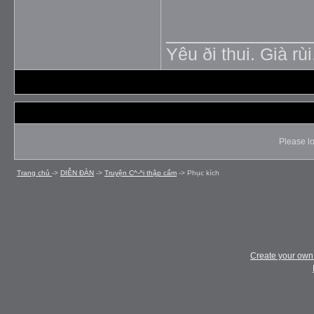
_____________
Yêu ði thui. Già rùi
Please lo
Trang chủ
->
DIỄN ÐÀN
->
Truyện C^-^i thập cẩm
->
Phục kích
Create your ow