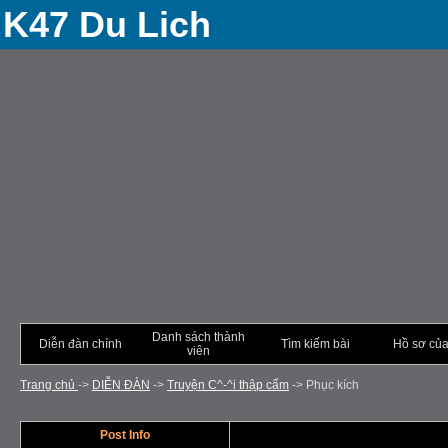
K47 Du Lich
Danh sách thành
Diễn đàn chính
Tìm kiếm bài
Hồ sơ của
viên
Trang chủ
->
DIỄN ÐÀN
->
Truyện C^-^i thập cẩm
->
Phục kích
Post Info