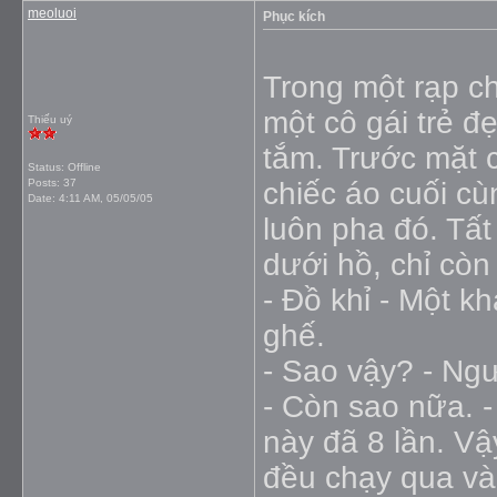
meoluoi
Phục kích
Trong một rạp c
một cô gái trẻ đ
Thiếu uý
tắm. Trước mặt c
Status: Offline
Posts: 37
chiếc áo cuối c
Date:
4:11 AM, 05/05/05
luôn pha đó. Tất
dưới hồ, chỉ còn
- Đồ khỉ - Một 
ghế.
- Sao vậy? - Ngư
- Còn sao nữa. 
này đã 8 lần. Vậ
đều chạy qua và