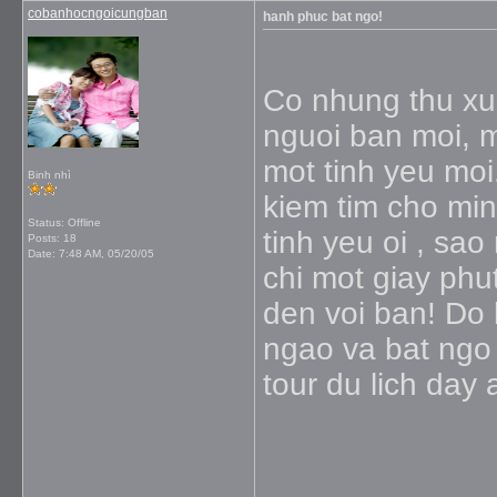
cobanhocngoicungban
hanh phuc bat ngo!
Co nhung thu xua
nguoi ban moi, m
mot tinh yeu moi
Binh nhì
kiem tim cho min
Status: Offline
tinh yeu oi , sa
Posts: 18
Date:
7:48 AM, 05/20/05
chi mot giay phu
den voi ban! Do
ngao va bat ngo
tour du lich day