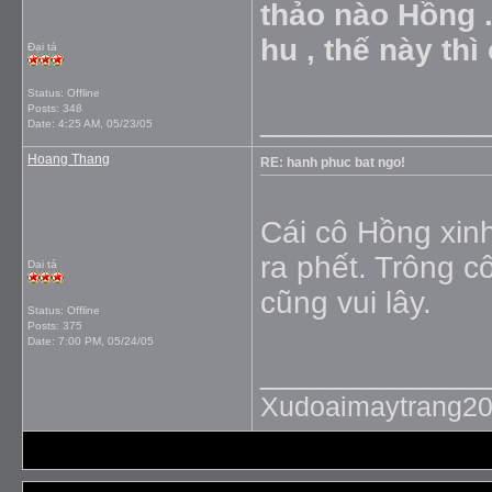
thảo nào Hồng .
hu , thế này th
Đại tá
Status: Offline
Posts: 348
_____________
Date:
4:25 AM, 05/23/05
Hoang Thang
RE: hanh phuc bat ngo!
Cái cô Hồng xin
ra phết. Trông 
Dai tá
cũng vui lây.
Status: Offline
Posts: 375
Date:
7:00 PM, 05/24/05
_____________
Xudoaimaytrang2