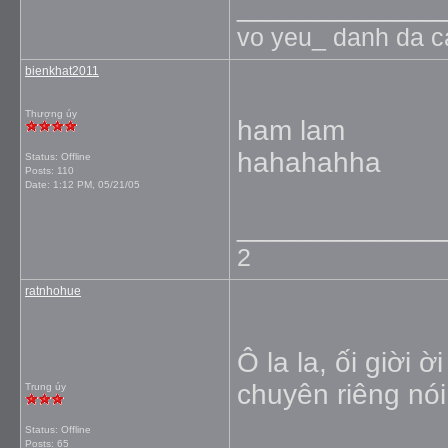
_____________
vo yeu_ danh da c
bienkhat2011
Thượng úy
ham lam
hahahahha
Status: Offline
Posts: 110
Date:
1:12 PM, 05/21/05
_____________
2
ratnhohue
Ô la la, ối giời 
chuyên riêng nói
Trung úy
Status: Offline
Posts: 65