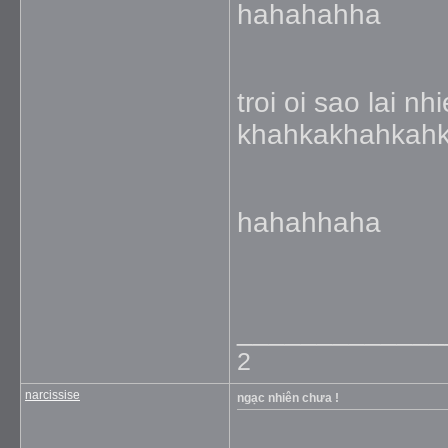
hahahahha
troi oi sao lai n
khahkakhahkahkh
hahahhaha
_____________
2
narcissise
ngạc nhiên chưa !