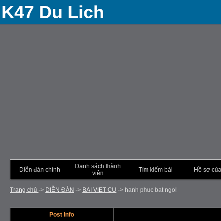
K47 Du Lich
Danh sách thành
Diễn đàn chính
Tìm kiếm bài
Hồ sơ của
viên
Trang chủ
->
DIỄN ÐÀN
->
BAI VIET CU
->
hanh phuc bat ngo!
Post Info