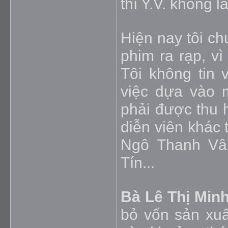
thì Y.V. không l
Hiện nay tôi ch
phim ra rạp, v
Tôi không tin 
việc dựa vào 
phải được thu h
diễn viên khác 
Ngô Thanh Vâ
Tín...
Bà Lê Thị Min
bỏ vốn sản xu