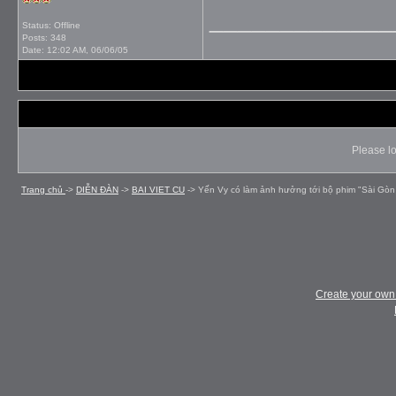
_____________
Status: Offline
Posts: 348
Date:
12:02 AM, 06/06/05
Please lo
Trang chủ
->
DIỄN ÐÀN
->
BAI VIET CU
->
Yến Vy có làm ảnh hưởng tới bộ phim "Sài Gòn
Create your ow