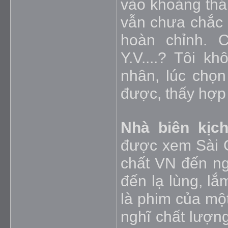
vào khoảng thán
vẫn chưa chắc 
hoàn chỉnh. 
Y.V....? Tôi k
nhân, lúc chọn
được, thấy hợp v
Nhà biên kịc
được xem Sài G
chất VN đến ng
đến lạ lùng, lắ
là phim của một
nghĩ chất lượng