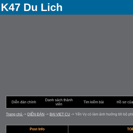
K47 Du Lich
Danh sách thành
Diễn đàn chính
Tìm kiếm bài
Hồ sơ của
viên
Trang chủ
->
DIỄN ÐÀN
->
BAI VIET CU
->
Yến Vy có làm ảnh hưởng tới bộ phi
Post Info
TOP