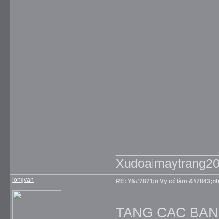
_____________
Xudoaimaytrang2
longvan
RE: Y&#7871;n Vy có làm &#7843;nh
TANG CAC BAN 