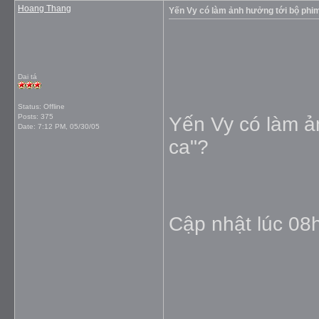
Hoang Thang
Yến Vy có làm ảnh hưởng tới bộ phim
Dai tá
Status: Offline
Posts: 375
Yến Vy có làm ả
Date:
7:12 PM, 05/30/05
ca"?
Cập nhật lúc 08