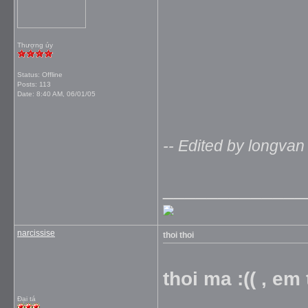
Thượng úy
Status: Offline
Posts: 113
Date:
8:40 AM, 06/01/05
-- Edited by longvan
_____________
narcissise
thoi thoi
thoi ma :(( , em
Đại tá