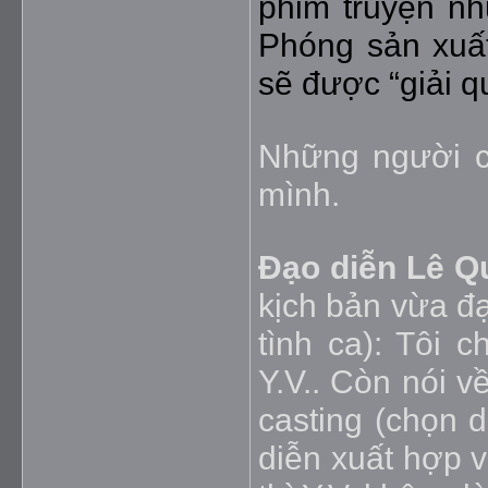
phim truyện n
Phóng sản xuất
sẽ được “giải qu
Những người c
mình.
Đạo diễn Lê Q
kịch bản vừa đ
tình ca): Tôi 
Y.V.. Còn nói 
casting (chọn d
diễn xuất hợp v