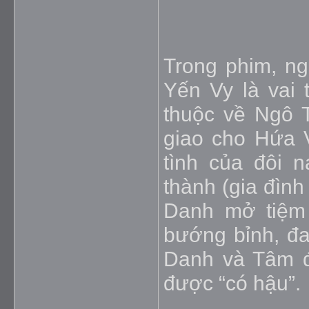
Trong phim, n
Yến Vy là vai 
thuộc về Ngô 
giao cho Hứa 
tình của đôi 
thành (gia đìn
Danh mở tiệm
bướng bỉnh, đ
Danh và Tâm đ
được “có hậu”.