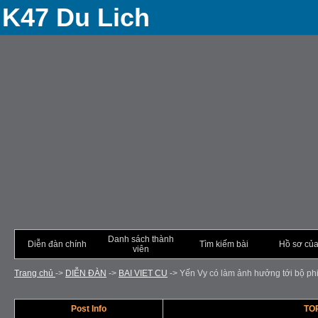
K47 Du Lich
Danh sách thành
Diễn đàn chính
Tìm kiếm bài
Hồ sơ của
viên
Trang chủ
->
DIỄN ÐÀN
->
BAI VIET CU
->
Yến Vy có làm ảnh hưởng tới bộ phi
Post Info
TOP