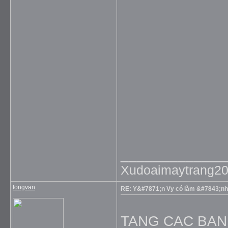
_____________
Xudoaimaytrang2
longvan
RE: Y&#7871;n Vy có làm &#7843;nh
TANG CAC BAN 