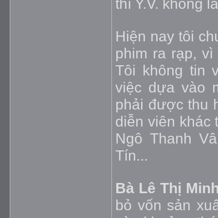
thì Y.V. không l
Hiện nay tôi ch
phim ra rạp, v
Tôi không tin 
việc dựa vào 
phải được thu h
diễn viên khác 
Ngô Thanh Vâ
Tín...
Bà Lê Thị Min
bỏ vốn sản xu