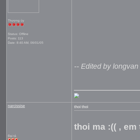
Thượng úy
Status: Offline
Posts: 113
Date:
8:40 AM, 06/01/05
-- Edited by longvan
_____________
narcissise
thoi thoi
thoi ma :(( , em
Đại tá