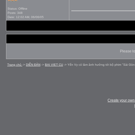
_____________
Status: Offline
Posts: 348
Date:
12:02 AM, 06/06/05
Please lo
Trang chủ
->
DIỄN ÐÀN
->
BAI VIET CU
->
Yến Vy có làm ảnh hưởng tới bộ phim "Sài Gòn
Create your ow