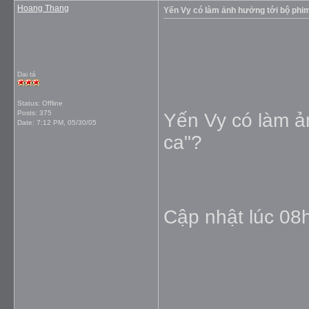
Hoang Thang
Yến Vy có làm ảnh hưởng tới bộ phim
Dai tá
Status: Offline
Posts: 375
Yến Vy có làm ả
Date:
7:12 PM, 05/30/05
ca"?
Cập nhật lúc 08