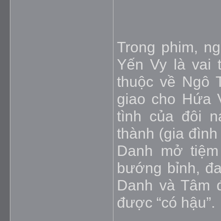
Trong phim, n
Yến Vy là vai 
thuộc về Ngô 
giao cho Hứa 
tình của đôi 
thành (gia đìn
Danh mở tiệm
bướng bỉnh, đ
Danh và Tâm đ
được “có hậu”.