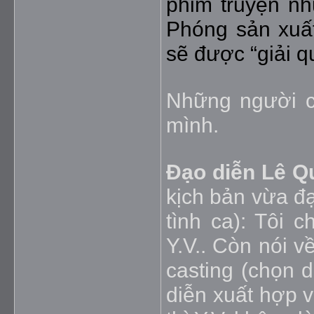
phim truyện n
Phóng sản xuất
sẽ được “giải qu
Những người c
mình.
Đạo diễn Lê Q
kịch bản vừa đ
tình ca): Tôi 
Y.V.. Còn nói 
casting (chọn d
diễn xuất hợp v