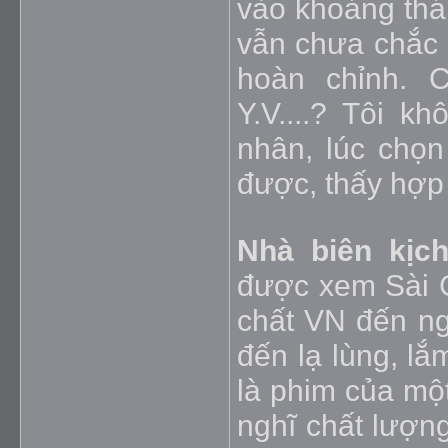
vào khoảng thán
vẫn chưa chắc 
hoàn chỉnh. 
Y.V....? Tôi k
nhân, lúc chọn
được, thấy hợp v
Nhà biên kịc
được xem Sài G
chất VN đến ng
đến lạ lùng, lắ
là phim của một
nghĩ chất lượng