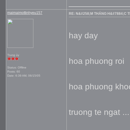
_____________
maimaimottinhyeu157
RE: N&#258;M THÁNG H&#7884;C 
hay day
Trung úy
hoa phuong roi
Status: Offline
Posts: 60
Date:
6:39 AM, 06/15/05
hoa phuong kho
truong te ngat ...