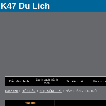
K47 Du Lich
Danh sách thành
Diễn đàn chính
Tìm kiếm bài
Hồ sơ của
viên
Trang chủ
->
DIỄN ÐÀN
->
NHỊP SỐNG TRẺ
->
NĂM THÁNG HỌC TRÒ
Post Info