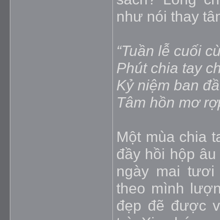
như nói thay tâ
“Tuần lễ cuối c
Phút chia tay ch
Kỷ niệm ban đầ
Tâm hồn mơ rợ
Một mùa chia t
đầy hồi hộp âu
ngày mai tươi
theo mình lượn
đẹp đẽ được v