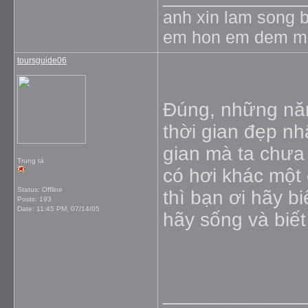
anh xin lam song b
em hon em dem m
toursguide06
Đúng, những năm
thời gian đẹp nh
gian mà ta chưa 
Trung tá
có hơi khác một 
Status: Offline
thì bạn ơi hãy b
Posts: 193
Date:
11:45 PM, 07/14/05
hãy sống và biết 
_____________