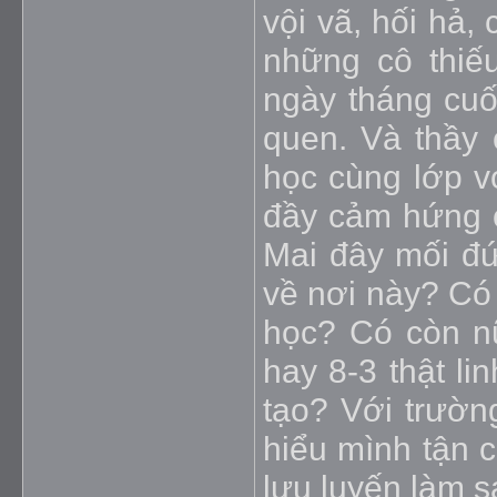
vội vã, hối hả, 
những cô thiế
ngày tháng cuố
quen. Và thầy 
học cùng lớp v
đầy cảm hứng c
Mai đây mối đứ
về nơi này? Có
học? Có còn n
hay 8-3 thật li
tạo? Với trườn
hiểu mình tận c
lưu luyến làm s