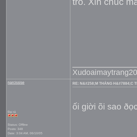
trò. Xin chúc m
_____________
Xudoaimaytrang2
narcissise
RE: N&#258;M THÁNG H&#7884;C 
ối giời õi sao ðọ
Đại tá
Status: Offline
Posts: 348
Date:
3:04 AM, 06/10/05