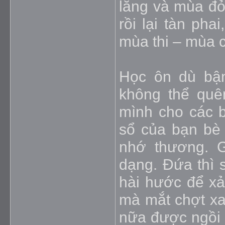
lăng và mùa đỏ
rồi lại tàn ph
mùa thi – mùa ch
Học ôn dù bậ
không thể quê
mình cho các 
sổ của bạn bè 
nhớ thương. G
dạng. Đứa thì s
hài hước để xả
mà mắt chợt xa
nữa được ngồi 