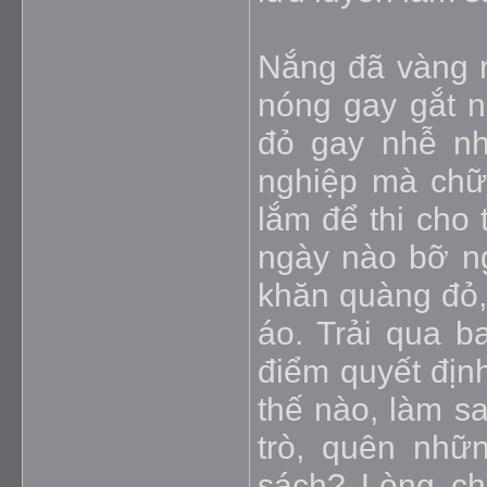
Nắng đã vàng 
nóng gay gắt 
đỏ gay nhễ nh
nghiệp mà chữ 
lắm để thi cho 
ngày nào bỡ ng
khăn quàng đỏ,
áo. Trải qua b
điểm quyết địn
thế nào, làm s
trò, quên nhữ
sách? Lòng ch