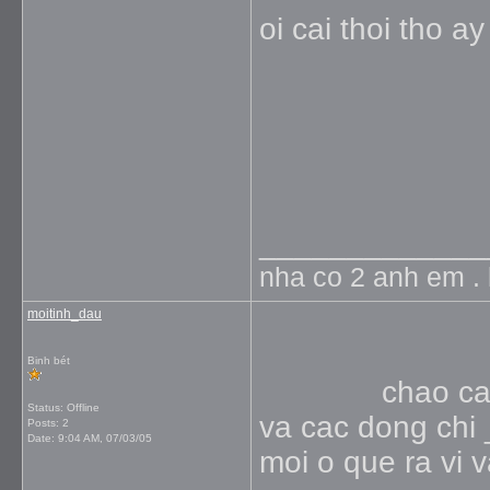
oi cai thoi tho 
_____________
nha co 2 anh em . 
moitinh_dau
Binh bét
chao ca co ca
Status: Offline
va cac dong chi 
Posts: 2
Date:
9:04 AM, 07/03/05
moi o que ra vi 