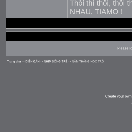
Thôi thì thôi, thôi 
NHAU, TIAMO !
Please lo
Trang chủ
->
DIỄN ÐÀN
->
NHỊP SỐNG TRẺ
->
NĂM THÁNG HỌC TRÒ
Create your ow