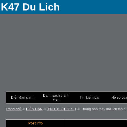
K47 Du Lich
Danh sách thành
Diễn đàn chính
Tìm kiếm bài
Hồ sơ của
viên
Trang chủ
->
DIỄN ÐÀN
->
TIN TỨC-THỜI SỰ
->
Thong bao thay doi lich tap h
Post Info