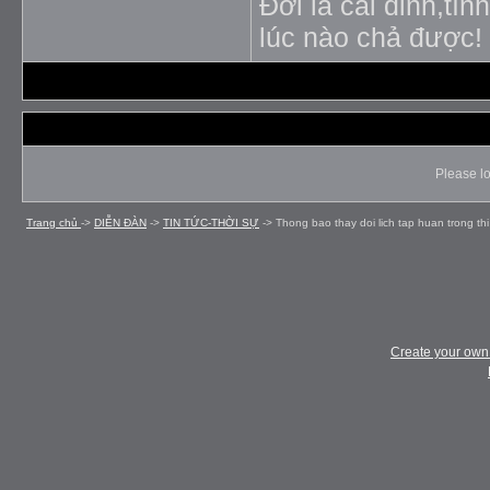
Đời là cái đinh,tìn
lúc nào chả được!
Please lo
Trang chủ
->
DIỄN ÐÀN
->
TIN TỨC-THỜI SỰ
->
Thong bao thay doi lich tap huan trong th
Create your ow