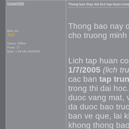
hoaianhbb
Thong bao thay doi lich tap huan tron
Thong bao nay da
Binh nhì
cho truong minh 
Status: Offline
Posts: 17
Date:
1:29 AM, 06/26/05
Lich tap huan coi
1/7/2005
(lich t
cac ban
tap tru
trong thi dai ho
duoc vang mat, v
da duoc bao truc
ban ve que, lai 
khong thong bao